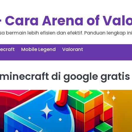
Cara Arena of Val
 bermain lebih efisien dan efektif. Panduan lengkap in
ecraft
Mobile Legend
Valorant
inecraft di google gratis