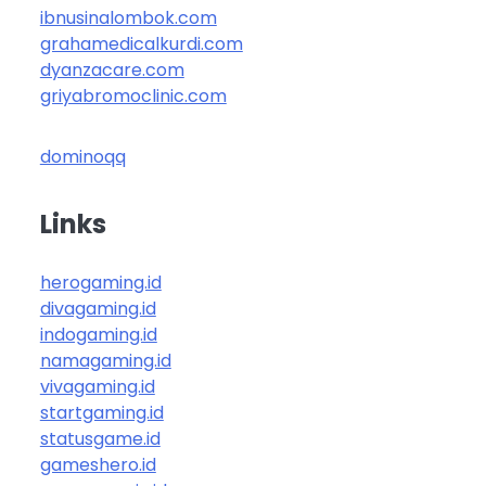
ibnusinalombok.com
grahamedicalkurdi.com
dyanzacare.com
griyabromoclinic.com
dominoqq
Links
herogaming.id
divagaming.id
indogaming.id
namagaming.id
vivagaming.id
startgaming.id
statusgame.id
gameshero.id