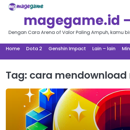
Skip
to
magegame.id – 
content
Dengan Cara Arena of Valor Paling Ampuh, kamu bisa
Home
Dota 2
Genshin Impact
Lain – lain
Min
Tag:
cara mendownload m