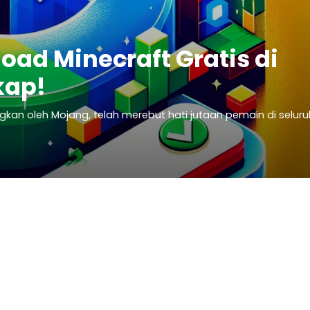
d Minecraft Gratis di
kap!
an oleh Mojang, telah merebut hati jutaan pemain di seluru