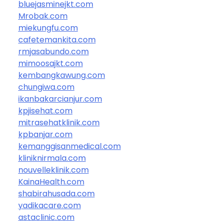
bluejasminejkt.com
Mrobak.com
miekungfu.com
cafetemankita.com
rmjasabundo.com
mimoosajkt.com
kembangkawung.com
chungiwa.com
ikanbakarcianjur.com
kpjisehat.com
mitrasehatklinik.com
kpbanjar.com
kemanggisanmedical.com
kliniknirmala.com
nouvelleklinik.com
KainaHealth.com
shabirahusada.com
yadikacare.com
astaclinic.com