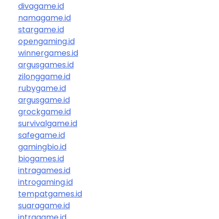
divagame.id
namagame.id
stargame.id
opengaming.id
winnergames.id
argusgames.id
zilonggame.id
rubygame.id
argusgame.id
grockgame.id
survivalgame.id
safegame.id
gamingbio.id
biogames.id
intragames.id
introgaming.id
tempatgames.id
suaragame.id
intragame.id