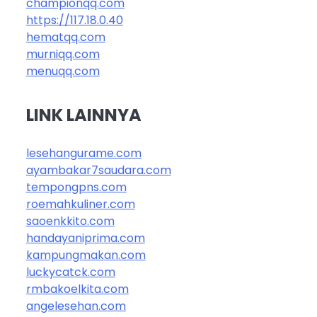
championqq.com
https://117.18.0.40
hematqq.com
murniqq.com
menuqq.com
LINK LAINNYA
lesehangurame.com
ayambakar7saudara.com
tempongpns.com
roemahkuliner.com
saoenkkito.com
handayaniprima.com
kampungmakan.com
luckycatck.com
rmbakoelkita.com
angelesehan.com