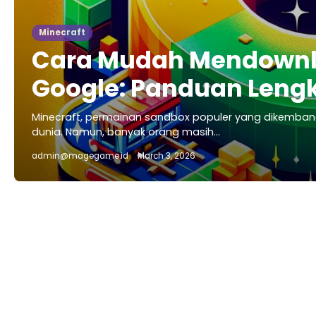
Minecraft
Cara Mudah Mendownloa
Google: Panduan Leng
Minecraft, permainan sandbox populer yang dikembangk
dunia. Namun, banyak orang masih…
admin@magegame.id
March 3, 2026