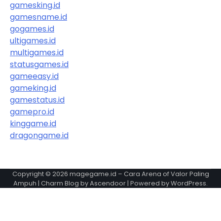
gamesking.id
gamesname.id
gogames.id
ultigames.id
multigames.id
statusgames.id
gameeasy.id
gameking.id
gamestatus.id
gamepro.id
kinggame.id
dragongame.id
Copyright © 2026
magegame.id – Cara Arena of Valor Paling
Ampuh
| Charm Blog by
Ascendoor
| Powered by
WordPress
.