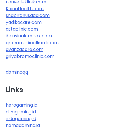
nouvelleklinik.com
KainaHealth.com
shabirahusada.com
yadikacare.com
astaclinic.com
ibnusinalombok.com
grahamedicalkurdi.com
dyanzacare.com
griyabromoclinic.com
dominoqq
Links
herogaming.id
divagaming.id
indogaming.id
namagaming.id