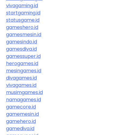
vivagaming.id
startgaming.id
statusgame.id
gameshero.id
gamesmesin.id
gamesindo.id
gamesdiva.id
gamessuper.id
herogames.id
mesingames.id
divagames.id
vivagames.id
musimgames.id
namagames.id
gamecore.id
gamemesin.id
gamehero.id
gamediva.id