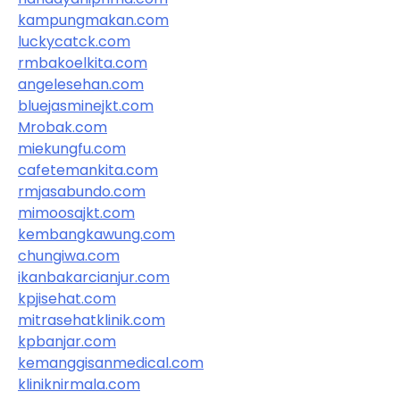
kampungmakan.com
luckycatck.com
rmbakoelkita.com
angelesehan.com
bluejasminejkt.com
Mrobak.com
miekungfu.com
cafetemankita.com
rmjasabundo.com
mimoosajkt.com
kembangkawung.com
chungiwa.com
ikanbakarcianjur.com
kpjisehat.com
mitrasehatklinik.com
kpbanjar.com
kemanggisanmedical.com
kliniknirmala.com