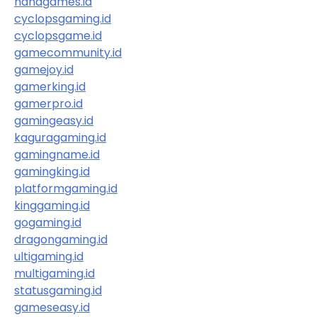
nanagames.id
cyclopsgaming.id
cyclopsgame.id
gamecommunity.id
gamejoy.id
gamerking.id
gamerpro.id
gamingeasy.id
kaguragaming.id
gamingname.id
gamingking.id
platformgaming.id
kinggaming.id
gogaming.id
dragongaming.id
ultigaming.id
multigaming.id
statusgaming.id
gameseasy.id