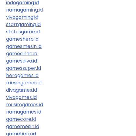
indogaming.id
namagaming.id
vivagaming.id
startgaming.id
statusgame.id
gameshero.id
gamesmesin.id
gamesindo.id
gamesdiva.id
gamessuper.id
herogames.id
mesingames.id
divagames.id
vivagames.id
musimgames.id
namagames.id
gamecore.id
gamemesin.id
gamehero.id