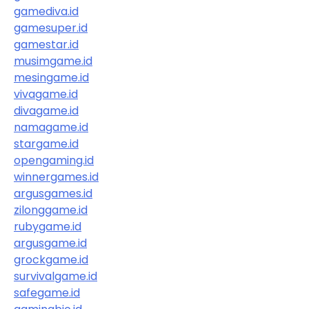
gamediva.id
gamesuper.id
gamestar.id
musimgame.id
mesingame.id
vivagame.id
divagame.id
namagame.id
stargame.id
opengaming.id
winnergames.id
argusgames.id
zilonggame.id
rubygame.id
argusgame.id
grockgame.id
survivalgame.id
safegame.id