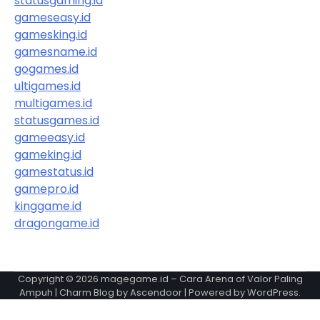
statusgaming.id
gameseasy.id
gamesking.id
gamesname.id
gogames.id
ultigames.id
multigames.id
statusgames.id
gameeasy.id
gameking.id
gamestatus.id
gamepro.id
kinggame.id
dragongame.id
Copyright © 2026
magegame.id – Cara Arena of Valor Paling
Ampuh
| Charm Blog by
Ascendoor
| Powered by
WordPress
.