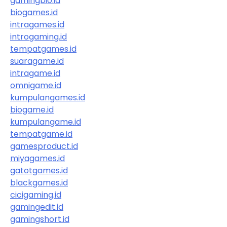
gamingbio.id
biogames.id
intragames.id
introgaming.id
tempatgames.id
suaragame.id
intragame.id
omnigame.id
kumpulangames.id
biogame.id
kumpulangame.id
tempatgame.id
gamesproduct.id
miyagames.id
gatotgames.id
blackgames.id
cicigaming.id
gamingedit.id
gamingshort.id