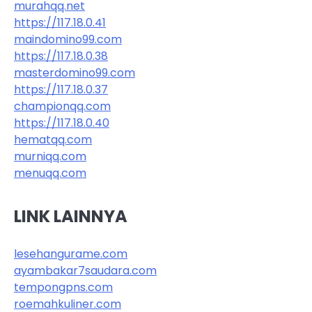
murahqq.net
https://117.18.0.41
maindomino99.com
https://117.18.0.38
masterdomino99.com
https://117.18.0.37
championqq.com
https://117.18.0.40
hematqq.com
murniqq.com
menuqq.com
LINK LAINNYA
lesehangurame.com
ayambakar7saudara.com
tempongpns.com
roemahkuliner.com