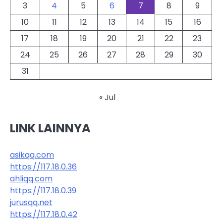
3
4
5
6
7
8
9
10
11
12
13
14
15
16
17
18
19
20
21
22
23
24
25
26
27
28
29
30
31
« Jul
LINK LAINNYA
asikqq.com
https://117.18.0.36
ahliqq.com
https://117.18.0.39
jurusqq.net
https://117.18.0.42