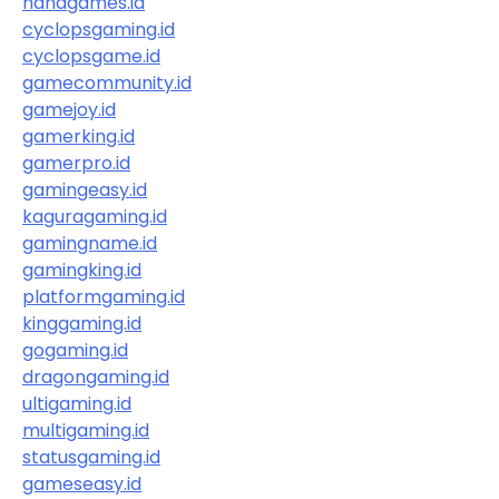
nanagames.id
cyclopsgaming.id
cyclopsgame.id
gamecommunity.id
gamejoy.id
gamerking.id
gamerpro.id
gamingeasy.id
kaguragaming.id
gamingname.id
gamingking.id
platformgaming.id
kinggaming.id
gogaming.id
dragongaming.id
ultigaming.id
multigaming.id
statusgaming.id
gameseasy.id