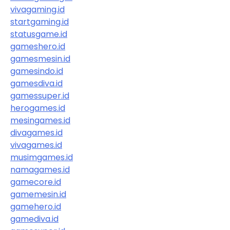
vivagaming.id
startgaming.id
statusgame.id
gameshero.id
gamesmesin.id
gamesindo.id
gamesdiva.id
gamessuper.id
herogames.id
mesingames.id
divagames.id
vivagames.id
musimgames.id
namagames.id
gamecore.id
gamemesin.id
gamehero.id
gamediva.id