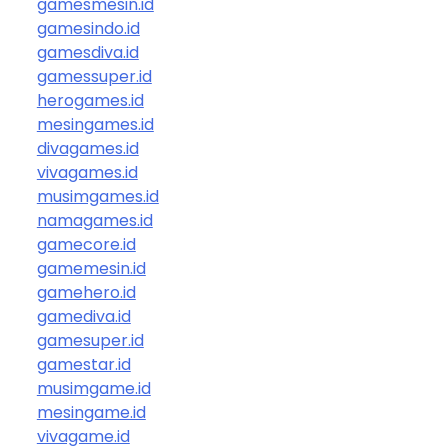
gamesmesin.id
gamesindo.id
gamesdiva.id
gamessuper.id
herogames.id
mesingames.id
divagames.id
vivagames.id
musimgames.id
namagames.id
gamecore.id
gamemesin.id
gamehero.id
gamediva.id
gamesuper.id
gamestar.id
musimgame.id
mesingame.id
vivagame.id