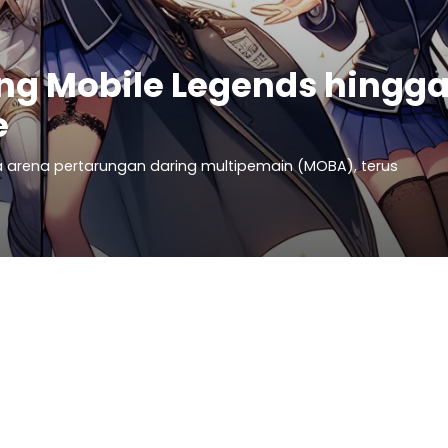
ng Mobile Legends hingg
e
 arena pertarungan daring multipemain (MOBA), terus