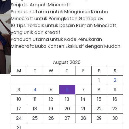
Senjata Ampuh Minecraft
Panduan Utama untuk Menguasai Kombo
Minecraft untuk Peningkatan Gameplay
a
10 Tips Terbaik untuk Desain Rumah Minecraft
yang Unik dan Kreatif
Panduan Utama untuk Kode Penukaran
Minecraft: Buka Konten Eksklusif dengan Mudah
August 2026
M
T
W
T
F
S
S
1
2
3
4
5
6
7
8
9
10
11
12
13
14
15
16
17
18
19
20
21
22
23
24
25
26
27
28
29
30
31