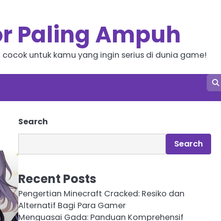
or Paling Ampuh
i cocok untuk kamu yang ingin serius di dunia game!
Search
Search
Recent Posts
Pengertian Minecraft Cracked: Resiko dan
Alternatif Bagi Para Gamer
Menguasai Gada: Panduan Komprehensif