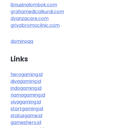
ibnusinalombok.com
grahamedicalkurdi.com
dyanzacare.com
griyabromoclinic.com
dominoqq
Links
herogaming.id
divagaming.id
indogaming.id
namagaming.id
vivagaming.id
startgaming.id
statusgame.id
gameshero.id