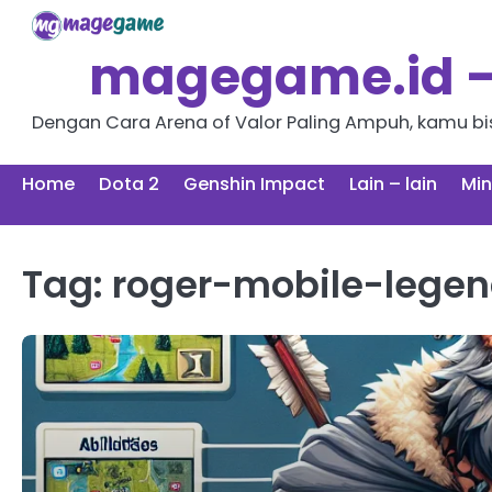
Skip
to
magegame.id – 
content
Dengan Cara Arena of Valor Paling Ampuh, kamu bisa
Home
Dota 2
Genshin Impact
Lain – lain
Min
Tag:
roger-mobile-lege