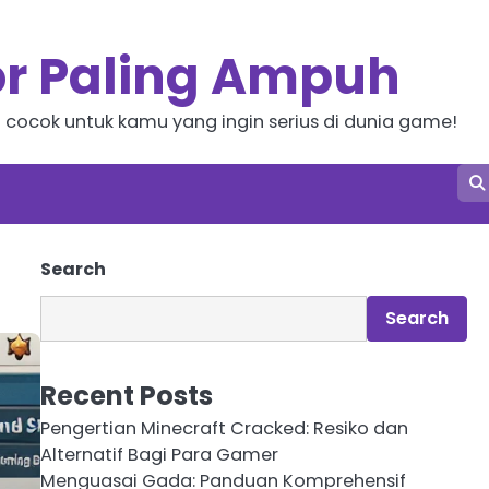
or Paling Ampuh
i cocok untuk kamu yang ingin serius di dunia game!
Search
Search
Recent Posts
Pengertian Minecraft Cracked: Resiko dan
Alternatif Bagi Para Gamer
Menguasai Gada: Panduan Komprehensif