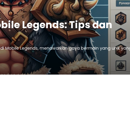
bile Legends: Tips dan
a di Mobile Legends, menawarkan gaya bermain yang unik yan