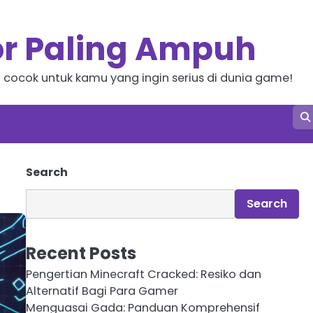
or Paling Ampuh
i cocok untuk kamu yang ingin serius di dunia game!
Search
Search
Recent Posts
Pengertian Minecraft Cracked: Resiko dan
Alternatif Bagi Para Gamer
Menguasai Gada: Panduan Komprehensif