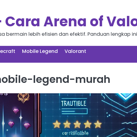
Cara Arena of Val
 bermain lebih efisien dan efektif. Panduan lengkap in
ecraft
Mobile Legend
Valorant
obile-legend-murah