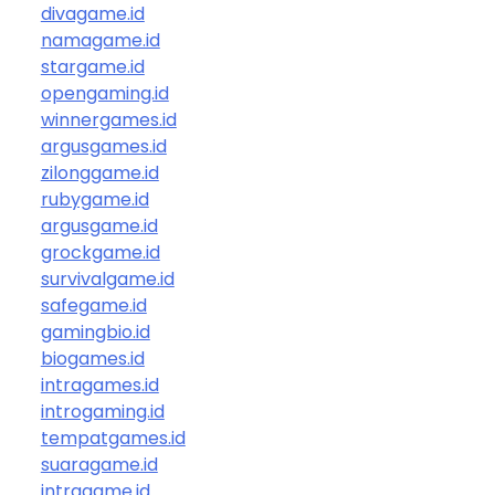
divagame.id
namagame.id
stargame.id
opengaming.id
winnergames.id
argusgames.id
zilonggame.id
rubygame.id
argusgame.id
grockgame.id
survivalgame.id
safegame.id
gamingbio.id
biogames.id
intragames.id
introgaming.id
tempatgames.id
suaragame.id
intragame.id