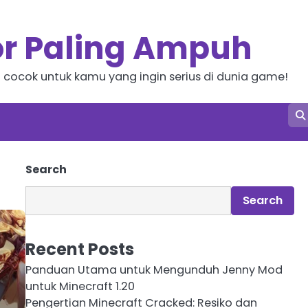
or Paling Ampuh
i cocok untuk kamu yang ingin serius di dunia game!
Search
Search
Recent Posts
Panduan Utama untuk Mengunduh Jenny Mod
untuk Minecraft 1.20
Pengertian Minecraft Cracked: Resiko dan