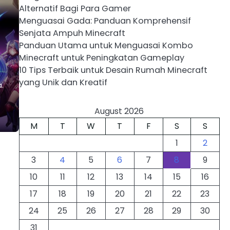
Alternatif Bagi Para Gamer
Menguasai Gada: Panduan Komprehensif
Senjata Ampuh Minecraft
Panduan Utama untuk Menguasai Kombo
Minecraft untuk Peningkatan Gameplay
10 Tips Terbaik untuk Desain Rumah Minecraft
yang Unik dan Kreatif
.
August 2026
M
T
W
T
F
S
S
1
2
3
4
5
6
7
8
9
10
11
12
13
14
15
16
17
18
19
20
21
22
23
24
25
26
27
28
29
30
31