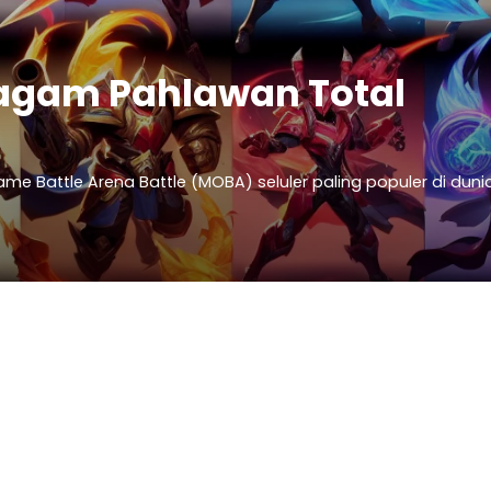
ragam Pahlawan Total
e Battle Arena Battle (MOBA) seluler paling populer di dunia