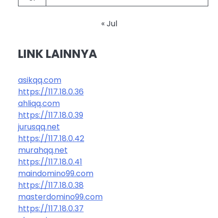
« Jul
LINK LAINNYA
asikqq.com
https://117.18.0.36
ahliqq.com
https://117.18.0.39
jurusqq.net
https://117.18.0.42
murahqq.net
https://117.18.0.41
maindomino99.com
https://117.18.0.38
masterdomino99.com
https://117.18.0.37