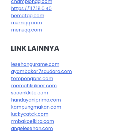
championqq.com
https://117.18.0.40
hematqq.com
murniqq.com
menuqq.com
LINK LAINNYA
lesehangurame.com
ayambakar7saudara.com
tempongpns.com
roemahkuliner.com
saoenkkito.com
handayaniprima.com
kampungmakan.com
luckycatck.com
rmbakoelkita.com
angelesehan.com