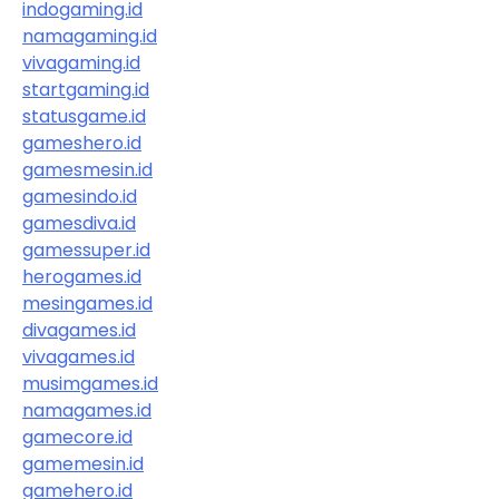
indogaming.id
namagaming.id
vivagaming.id
startgaming.id
statusgame.id
gameshero.id
gamesmesin.id
gamesindo.id
gamesdiva.id
gamessuper.id
herogames.id
mesingames.id
divagames.id
vivagames.id
musimgames.id
namagames.id
gamecore.id
gamemesin.id
gamehero.id