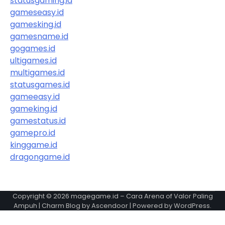
statusgaming.id
gameseasy.id
gamesking.id
gamesname.id
gogames.id
ultigames.id
multigames.id
statusgames.id
gameeasy.id
gameking.id
gamestatus.id
gamepro.id
kinggame.id
dragongame.id
Copyright © 2026
magegame.id – Cara Arena of Valor Paling
Ampuh
| Charm Blog by
Ascendoor
| Powered by
WordPress
.