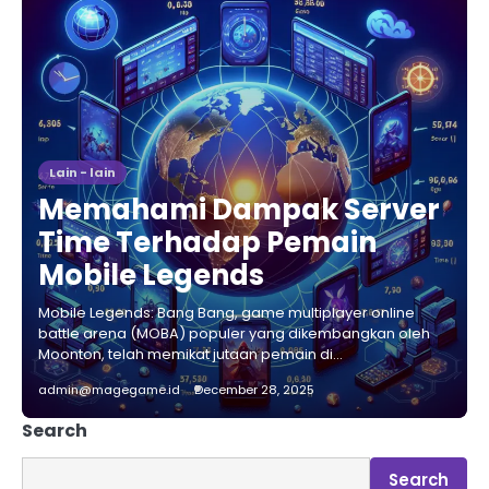
Lain - lain
Memahami Dampak Server
Time Terhadap Pemain
Mobile Legends
Mobile Legends: Bang Bang, game multiplayer online
battle arena (MOBA) populer yang dikembangkan oleh
Moonton, telah memikat jutaan pemain di…
admin@magegame.id
December 28, 2025
Search
Search