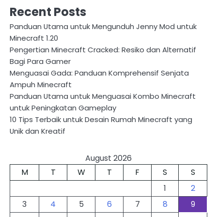
Recent Posts
Panduan Utama untuk Mengunduh Jenny Mod untuk
Minecraft 1.20
Pengertian Minecraft Cracked: Resiko dan Alternatif
Bagi Para Gamer
Menguasai Gada: Panduan Komprehensif Senjata
Ampuh Minecraft
Panduan Utama untuk Menguasai Kombo Minecraft
untuk Peningkatan Gameplay
10 Tips Terbaik untuk Desain Rumah Minecraft yang
Unik dan Kreatif
August 2026
M
T
W
T
F
S
S
1
2
3
4
5
6
7
8
9