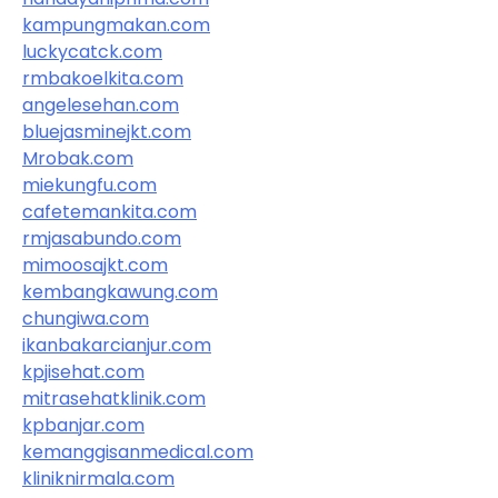
kampungmakan.com
luckycatck.com
rmbakoelkita.com
angelesehan.com
bluejasminejkt.com
Mrobak.com
miekungfu.com
cafetemankita.com
rmjasabundo.com
mimoosajkt.com
kembangkawung.com
chungiwa.com
ikanbakarcianjur.com
kpjisehat.com
mitrasehatklinik.com
kpbanjar.com
kemanggisanmedical.com
kliniknirmala.com