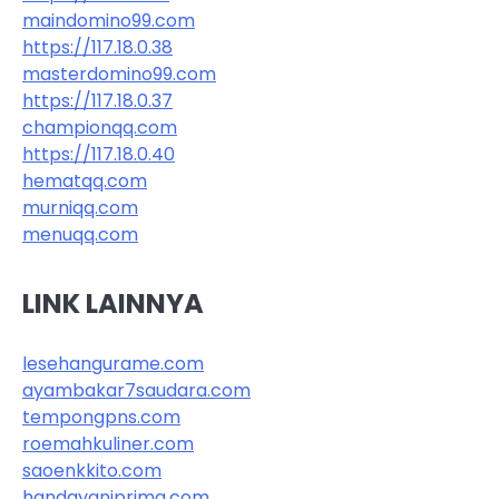
maindomino99.com
https://117.18.0.38
masterdomino99.com
https://117.18.0.37
championqq.com
https://117.18.0.40
hematqq.com
murniqq.com
menuqq.com
LINK LAINNYA
lesehangurame.com
ayambakar7saudara.com
tempongpns.com
roemahkuliner.com
saoenkkito.com
handayaniprima.com