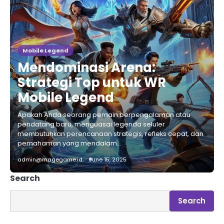
Mobile Legend
Mendominasi Arena:
Strategi Top untuk WR
Mobile Legend
Apakah Anda seorang pemain berpengalaman atau
pendatang baru, menguasai legenda seluler
membutuhkan perencanaan strategis, refleks cepat, dan
pemahaman yang mendalam…
admin@magegame.id
June 15, 2025
Search
Search