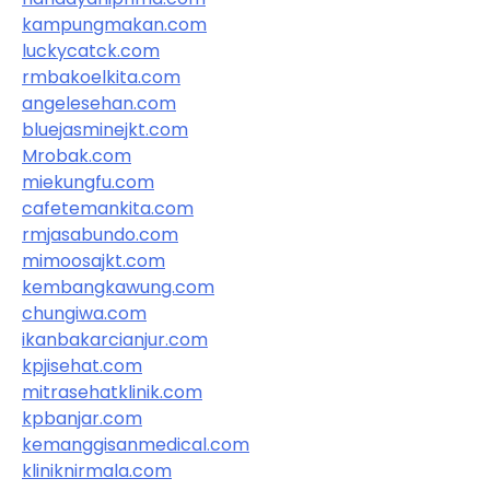
kampungmakan.com
luckycatck.com
rmbakoelkita.com
angelesehan.com
bluejasminejkt.com
Mrobak.com
miekungfu.com
cafetemankita.com
rmjasabundo.com
mimoosajkt.com
kembangkawung.com
chungiwa.com
ikanbakarcianjur.com
kpjisehat.com
mitrasehatklinik.com
kpbanjar.com
kemanggisanmedical.com
kliniknirmala.com