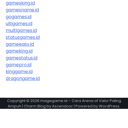
gamesking.id
gamesname.id
gogames.id
ultigames.id
multigames.id
statusgames.id
gameeasy.id
gameking.id
gamestatus.id
gamepro.id
kinggame.id
dragongame.id
Copyright © 2026
magegame.id – Cara Arena of Valor Paling
Ampuh
| Charm Blog by
Ascendoor
| Powered by
WordPress
.