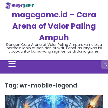
Skip
to
magegame.id – Cara
content
Arena of Valor Paling
Ampuh
Dengan Cara Arena of Valor Paling Ampuh, kamu bisa
bermain lebih efisien dan efektif. Panduan lengkap ini
cocok untuk kamu yang ingin serius di dunia game!
Tag:
wr-mobile-legend