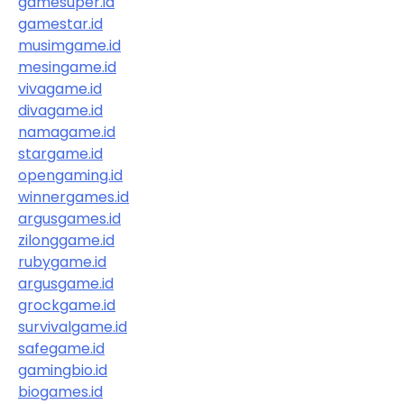
gamesuper.id
gamestar.id
musimgame.id
mesingame.id
vivagame.id
divagame.id
namagame.id
stargame.id
opengaming.id
winnergames.id
argusgames.id
zilonggame.id
rubygame.id
argusgame.id
grockgame.id
survivalgame.id
safegame.id
gamingbio.id
biogames.id