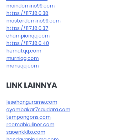
maindomino99.com
https://117.18.0.38
masterdomino99.com
https://117.18.0.37
championqq.com
https://117.18.0.40
hematqq.com
murniqq.com
menuqq.com
LINK LAINNYA
lesehangurame.com
ayambakar7saudara.com
tempongpns.com
roemahkuliner.com
saoenkkito.com
handayaniprima.com