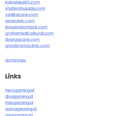
KainaHealth.com
shabirahusada.com
yadikacare.com
astaclinic.com
ibnusinalombok.com
grahamedicalkurdi.com
dyanzacare.com
griyabromoclinic.com
dominoqq
Links
herogaming.id
divagaming.id
indogaming.id
namagaming.id
vivagaming.id