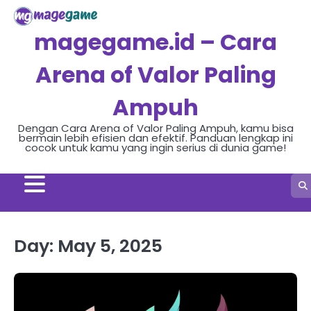
Skip
to
magegame.id – Cara
content
Arena of Valor Paling
Ampuh
Dengan Cara Arena of Valor Paling Ampuh, kamu bisa
bermain lebih efisien dan efektif. Panduan lengkap ini
cocok untuk kamu yang ingin serius di dunia game!
Day:
May 5, 2025