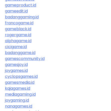
gameproduct.id
gameedit.id
badanggaming.id
francogame.id
gameblack.id
rogergame.id
alphagame.id
cicigame.id
badanggame.id
gamescommunity.id
gamesjoy.id
joygames.id
cyclopsgames.id
gamesmedia.id
kajagames.id
mediagaming.id
joygaming.id
nanagames.id