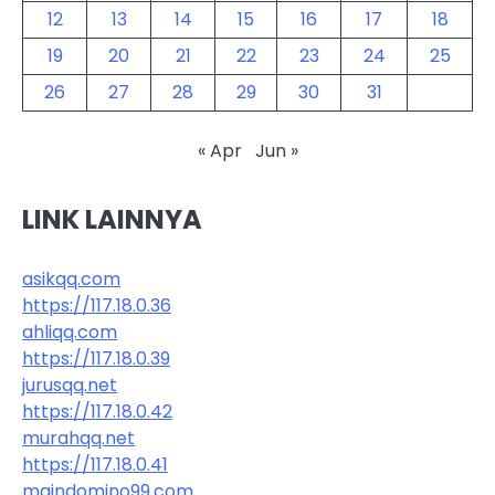
12
13
14
15
16
17
18
19
20
21
22
23
24
25
26
27
28
29
30
31
« Apr
Jun »
LINK LAINNYA
asikqq.com
https://117.18.0.36
ahliqq.com
https://117.18.0.39
jurusqq.net
https://117.18.0.42
murahqq.net
https://117.18.0.41
maindomino99.com