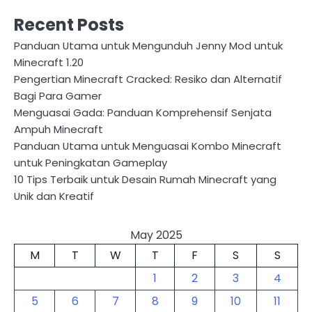
Recent Posts
Panduan Utama untuk Mengunduh Jenny Mod untuk
Minecraft 1.20
Pengertian Minecraft Cracked: Resiko dan Alternatif
Bagi Para Gamer
Menguasai Gada: Panduan Komprehensif Senjata
Ampuh Minecraft
Panduan Utama untuk Menguasai Kombo Minecraft
untuk Peningkatan Gameplay
10 Tips Terbaik untuk Desain Rumah Minecraft yang
Unik dan Kreatif
May 2025
M
T
W
T
F
S
S
1
2
3
4
5
6
7
8
9
10
11