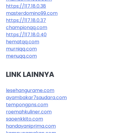
https://117.18.0.38
masterdomino99.com
https://117.18.0.37
championqq.com
https://117.18.0.40
hematqq.com
murniqq.com
menuqq.com
LINK LAINNYA
lesehangurame.com
ayambakar7saudara.com
tempongpns.com
roemahkuliner.com
saoenkkito.com
handayaniprima.com