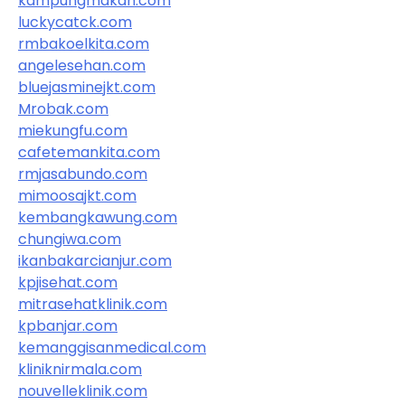
kampungmakan.com
luckycatck.com
rmbakoelkita.com
angelesehan.com
bluejasminejkt.com
Mrobak.com
miekungfu.com
cafetemankita.com
rmjasabundo.com
mimoosajkt.com
kembangkawung.com
chungiwa.com
ikanbakarcianjur.com
kpjisehat.com
mitrasehatklinik.com
kpbanjar.com
kemanggisanmedical.com
kliniknirmala.com
nouvelleklinik.com