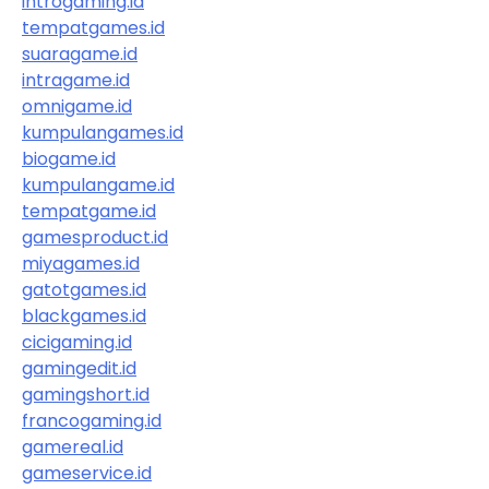
introgaming.id
tempatgames.id
suaragame.id
intragame.id
omnigame.id
kumpulangames.id
biogame.id
kumpulangame.id
tempatgame.id
gamesproduct.id
miyagames.id
gatotgames.id
blackgames.id
cicigaming.id
gamingedit.id
gamingshort.id
francogaming.id
gamereal.id
gameservice.id