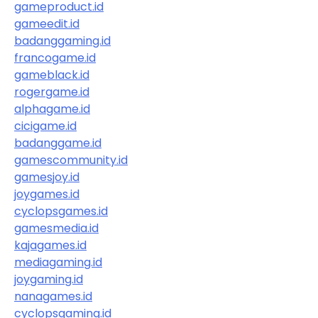
gameproduct.id
gameedit.id
badanggaming.id
francogame.id
gameblack.id
rogergame.id
alphagame.id
cicigame.id
badanggame.id
gamescommunity.id
gamesjoy.id
joygames.id
cyclopsgames.id
gamesmedia.id
kajagames.id
mediagaming.id
joygaming.id
nanagames.id
cyclopsgaming.id