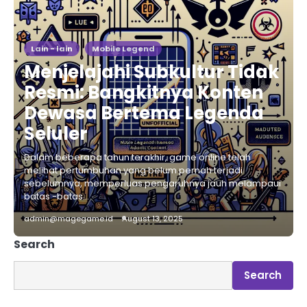
Lain - lain
Mobile Legend
Menjelajahi Subkultur Tidak
Resmi: Bangkitnya Konten
Dewasa Bertema Legenda
Seluler
Dalam beberapa tahun terakhir, game online telah
melihat pertumbuhan yang belum pernah terjadi
sebelumnya, memperluas pengaruhnya jauh melampaui
batas -batas…
admin@magegame.id
August 13, 2025
Search
Search