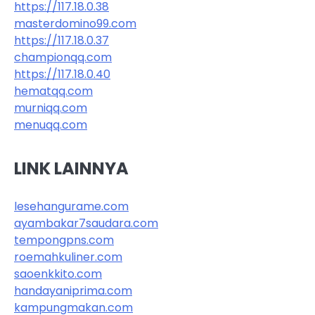
https://117.18.0.38
masterdomino99.com
https://117.18.0.37
championqq.com
https://117.18.0.40
hematqq.com
murniqq.com
menuqq.com
LINK LAINNYA
lesehangurame.com
ayambakar7saudara.com
tempongpns.com
roemahkuliner.com
saoenkkito.com
handayaniprima.com
kampungmakan.com