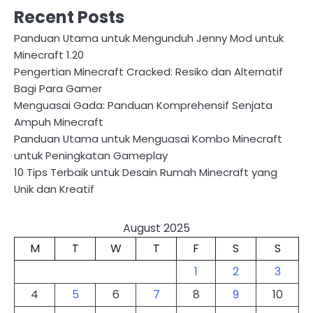
Recent Posts
Panduan Utama untuk Mengunduh Jenny Mod untuk
Minecraft 1.20
Pengertian Minecraft Cracked: Resiko dan Alternatif
Bagi Para Gamer
Menguasai Gada: Panduan Komprehensif Senjata
Ampuh Minecraft
Panduan Utama untuk Menguasai Kombo Minecraft
untuk Peningkatan Gameplay
10 Tips Terbaik untuk Desain Rumah Minecraft yang
Unik dan Kreatif
August 2025
M
T
W
T
F
S
S
1
2
3
4
5
6
7
8
9
10