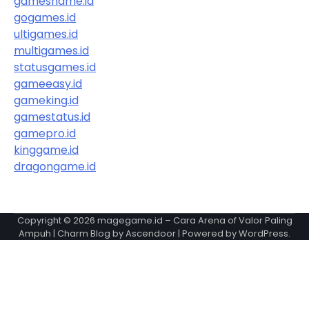
gamesname.id
gogames.id
ultigames.id
multigames.id
statusgames.id
gameeasy.id
gameking.id
gamestatus.id
gamepro.id
kinggame.id
dragongame.id
Copyright © 2026
magegame.id – Cara Arena of Valor Paling
Ampuh
| Charm Blog by
Ascendoor
| Powered by
WordPress
.