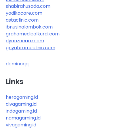
shabirahusada.com
yadikacare.com
astaclinic.com
ibnusinalombok.com
grahamedicalkurdi.com
dyanzacare.com
griyabromoclinic.com
dominoqq
Links
herogaming.id
divagaming.id
indogaming.id
namagaming.id
vivagaming.id