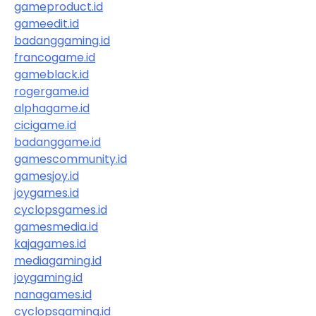
gameproduct.id
gameedit.id
badanggaming.id
francogame.id
gameblack.id
rogergame.id
alphagame.id
cicigame.id
badanggame.id
gamescommunity.id
gamesjoy.id
joygames.id
cyclopsgames.id
gamesmedia.id
kajagames.id
mediagaming.id
joygaming.id
nanagames.id
cyclopsgaming.id