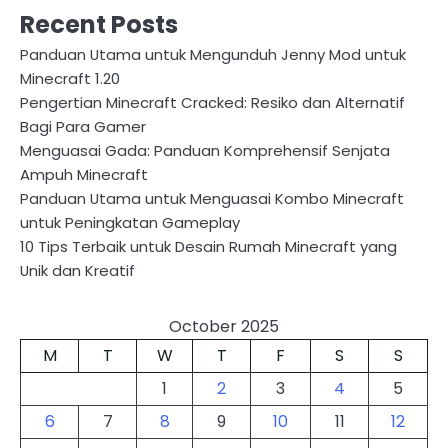
Recent Posts
Panduan Utama untuk Mengunduh Jenny Mod untuk
Minecraft 1.20
Pengertian Minecraft Cracked: Resiko dan Alternatif
Bagi Para Gamer
Menguasai Gada: Panduan Komprehensif Senjata
Ampuh Minecraft
Panduan Utama untuk Menguasai Kombo Minecraft
untuk Peningkatan Gameplay
10 Tips Terbaik untuk Desain Rumah Minecraft yang
Unik dan Kreatif
October 2025
M
T
W
T
F
S
S
1
2
3
4
5
6
7
8
9
10
11
12