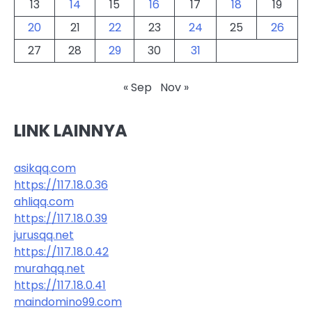
13
14
15
16
17
18
19
20
21
22
23
24
25
26
27
28
29
30
31
« Sep
Nov »
LINK LAINNYA
asikqq.com
https://117.18.0.36
ahliqq.com
https://117.18.0.39
jurusqq.net
https://117.18.0.42
murahqq.net
https://117.18.0.41
maindomino99.com