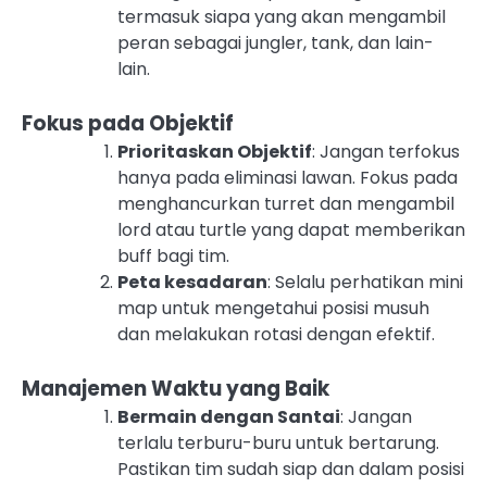
termasuk siapa yang akan mengambil
peran sebagai jungler, tank, dan lain-
lain.
Fokus pada Objektif
Prioritaskan Objektif
: Jangan terfokus
hanya pada eliminasi lawan. Fokus pada
menghancurkan turret dan mengambil
lord atau turtle yang dapat memberikan
buff bagi tim.
Peta kesadaran
: Selalu perhatikan mini
map untuk mengetahui posisi musuh
dan melakukan rotasi dengan efektif.
Manajemen Waktu yang Baik
Bermain dengan Santai
: Jangan
terlalu terburu-buru untuk bertarung.
Pastikan tim sudah siap dan dalam posisi