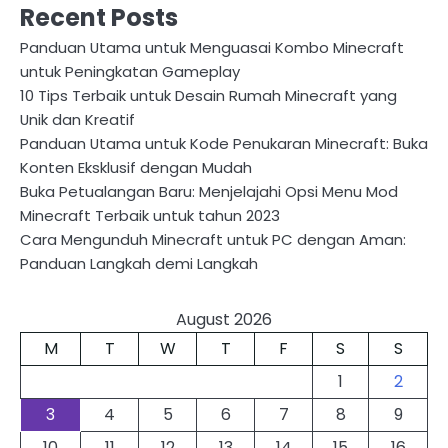
Recent Posts
Panduan Utama untuk Menguasai Kombo Minecraft
untuk Peningkatan Gameplay
10 Tips Terbaik untuk Desain Rumah Minecraft yang
Unik dan Kreatif
Panduan Utama untuk Kode Penukaran Minecraft: Buka
Konten Eksklusif dengan Mudah
Buka Petualangan Baru: Menjelajahi Opsi Menu Mod
Minecraft Terbaik untuk tahun 2023
Cara Mengunduh Minecraft untuk PC dengan Aman:
Panduan Langkah demi Langkah
August 2026
M
T
W
T
F
S
S
1
2
3
4
5
6
7
8
9
10
11
12
13
14
15
16