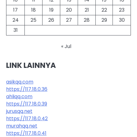
17
18
19
20
21
22
23
24
25
26
27
28
29
30
31
« Jul
LINK LAINNYA
asikqq.com
https://117.18.0.36
ahliqq.com
https://117.18.0.39
jurusqq.net
https://117.18.0.42
murahqq.net
https://117.18.0.41