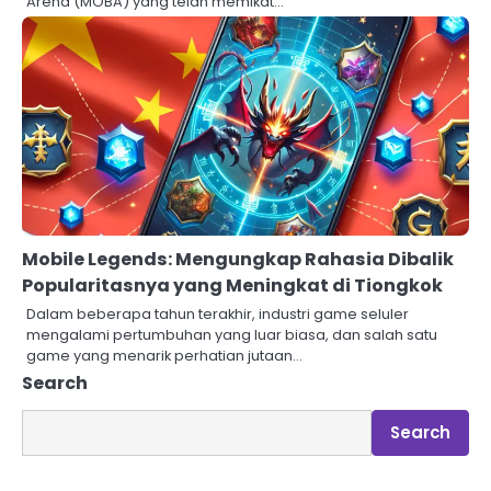
Arena (MOBA) yang telah memikat…
Mobile Legends: Mengungkap Rahasia Dibalik
Popularitasnya yang Meningkat di Tiongkok
Dalam beberapa tahun terakhir, industri game seluler
mengalami pertumbuhan yang luar biasa, dan salah satu
game yang menarik perhatian jutaan…
Search
Search