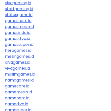
vivagaming.id
startgaming.id
statusgame.id
gameshero.id
gamesmesin.id
gamesindo.id
gamesdiva.id
gamessuper.id
herogames.id
mesingames.id
divagames.id
vivagames.id
musimgames.id
namagames.id
gamecore.id
gamemesin.id
gamehero.id
gamediva.id
gamesuper.id