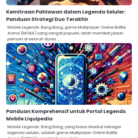
Kemitraan Pahlawan dalam Legenda Seluler:
Panduan Strategi Duo Terakhir
Mobile Legends: Bang Bang, game Multiplayer Online Battle
Arena (MOBA) yang sangat populer, telah memikat jutaan
pemain di seluruh dunia.…
Panduan Komprehensif untuk Portal Legends
Mobile Liquipedia
Mobile Legends: Bang Bang, yang biasa disebut sebagai
legenda seluler, adalah game Multiplayer Online Battle