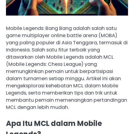
Mobile Legends: Bang Bang adalah salah satu
game multiplayer online battle arena (MOBA)
yang paling populer di Asia Tenggara, termasuk di
Indonesia. Salah satu fitur terbaik yang
ditawarkan oleh Mobile Legends adalah MCL
(Mobile Legends: Chess League) yang
memungkinkan pemain untuk berpartisipasi
dalam turnamen setiap minggu. Artikel ini akan
mengeksplorasi kehebatan MCL dalam Mobile
Legends, serta memberikan tips dan trik untuk
membantu pemain memenangkan pertandingan
MCL dengan lebih mudah.
Apa Itu MCL dalam Mobile