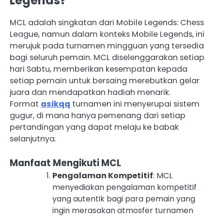
Legends?
MCL adalah singkatan dari Mobile Legends: Chess
League, namun dalam konteks Mobile Legends, ini
merujuk pada turnamen mingguan yang tersedia
bagi seluruh pemain. MCL diselenggarakan setiap
hari Sabtu, memberikan kesempatan kepada
setiap pemain untuk bersaing merebutkan gelar
juara dan mendapatkan hadiah menarik.
Format
asikqq
turnamen ini menyerupai sistem
gugur, di mana hanya pemenang dari setiap
pertandingan yang dapat melaju ke babak
selanjutnya.
Manfaat Mengikuti MCL
Pengalaman Kompetitif
: MCL
menyediakan pengalaman kompetitif
yang autentik bagi para pemain yang
ingin merasakan atmosfer turnamen