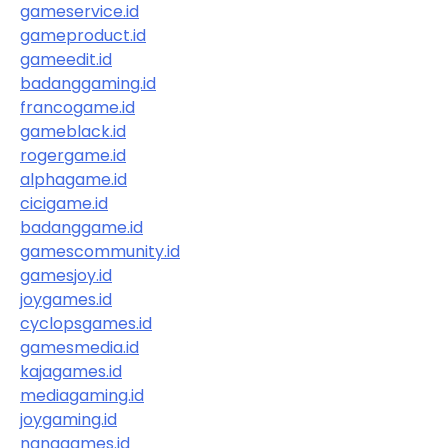
gameservice.id
gameproduct.id
gameedit.id
badanggaming.id
francogame.id
gameblack.id
rogergame.id
alphagame.id
cicigame.id
badanggame.id
gamescommunity.id
gamesjoy.id
joygames.id
cyclopsgames.id
gamesmedia.id
kajagames.id
mediagaming.id
joygaming.id
nanagames.id