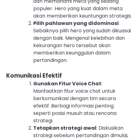
dan memahami meta yang sedang
populer. Hero yang kuat dalam meta
akan memberikan keuntungan strategis.
Pilih pahlawan yang didominasi
:
Sebaiknya pilih hero yang sudah dikuasai
dengan baik. Mengenal kelebihan dan
kekurangan hero tersebut akan
memberikan keunggulan dalam
pertandingan.
Komunikasi Efektif
Gunakan Fitur Voice Chat
:
Manfaatkan fitur voice chat untuk
berkomunikasi dengan tim secara
efektif. Berbagi informasi penting
seperti posisi musuh atau rencana
strategi.
Tetapkan strategi awal
: Diskusikan
strategi sebelum pertandingan dimulai,