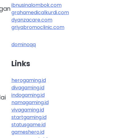
ibnusinalombok.com
ngan
grahamedicalkurdi.com
dyanzacare.com
griyabromoclinic.com
dominoqq
Links
herogaming.id
divagaming.id
indogaming.id
ai
namagaming.id
vivagaming.id
startgaming.id
statusgame.id
gameshero.id