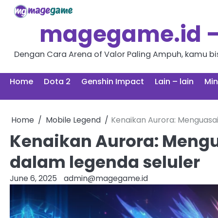
Skip
to
magegame.id – 
content
Dengan Cara Arena of Valor Paling Ampuh, kamu bisa
Home
Dota 2
Genshin Impact
Lain – lain
Min
Home
Mobile Legend
Kenaikan Aurora: Menguasai
Kenaikan Aurora: Meng
dalam legenda seluler
June 6, 2025
admin@magegame.id