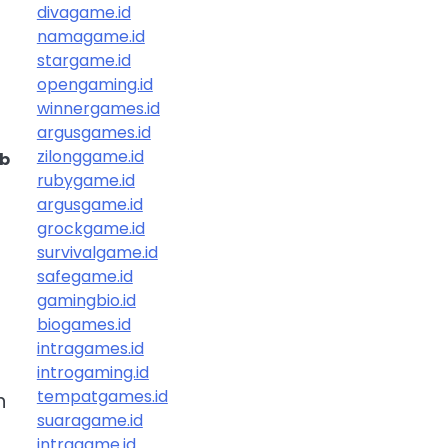
divagame.id
namagame.id
stargame.id
opengaming.id
winnergames.id
argusgames.id
zilonggame.id
ib
rubygame.id
argusgame.id
grockgame.id
survivalgame.id
safegame.id
gamingbio.id
biogames.id
intragames.id
introgaming.id
tempatgames.id
n
suaragame.id
intragame.id