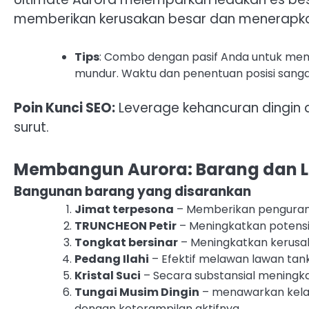
memberikan kerusakan besar dan menerapka
Tips
: Combo dengan pasif Anda untuk m
mundur. Waktu dan penentuan posisi sanga
Poin Kunci SEO:
Leverage kehancuran dingin
surut.
Membangun Aurora: Barang dan
Bangunan barang yang disarankan
Jimat terpesona
– Memberikan pengurang
TRUNCHEON Petir
– Meningkatkan potensi
Tongkat bersinar
– Meningkatkan kerusa
Pedang Ilahi
– Efektif melawan lawan tank
Kristal Suci
– Secara substansial meningka
Tungai Musim Dingin
– menawarkan kela
dengan keterampilan aktifnya.