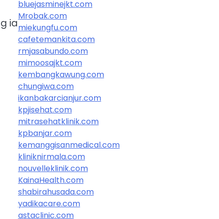
bluejasminejkt.com
Mrobak.com
g ia
miekungfu.com
cafetemankita.com
rmjasabundo.com
mimoosajkt.com
kembangkawung.com
chungiwa.com
ikanbakarcianjur.com
kpjisehat.com
mitrasehatklinik.com
kpbanjar.com
kemanggisanmedical.com
kliniknirmala.com
nouvelleklinik.com
KainaHealth.com
shabirahusada.com
yadikacare.com
astaclinic.com