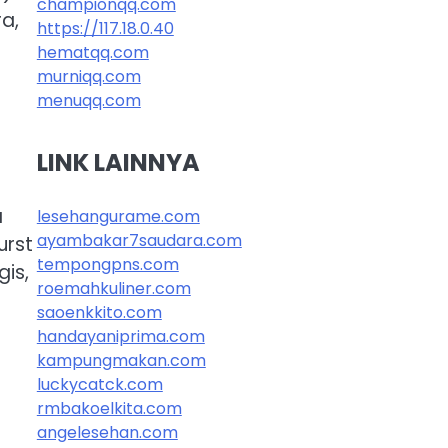
championqq.com
a,
https://117.18.0.40
hematqq.com
murniqq.com
menuqq.com
LINK LAINNYA
a
lesehangurame.com
ayambakar7saudara.com
urst
tempongpns.com
is,
roemahkuliner.com
saoenkkito.com
handayaniprima.com
kampungmakan.com
luckycatck.com
rmbakoelkita.com
angelesehan.com