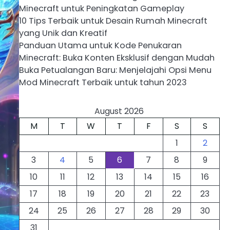
Minecraft untuk Peningkatan Gameplay
10 Tips Terbaik untuk Desain Rumah Minecraft
yang Unik dan Kreatif
Panduan Utama untuk Kode Penukaran
Minecraft: Buka Konten Eksklusif dengan Mudah
Buka Petualangan Baru: Menjelajahi Opsi Menu
Mod Minecraft Terbaik untuk tahun 2023
August 2026
M
T
W
T
F
S
S
1
2
3
4
5
6
7
8
9
10
11
12
13
14
15
16
17
18
19
20
21
22
23
24
25
26
27
28
29
30
31