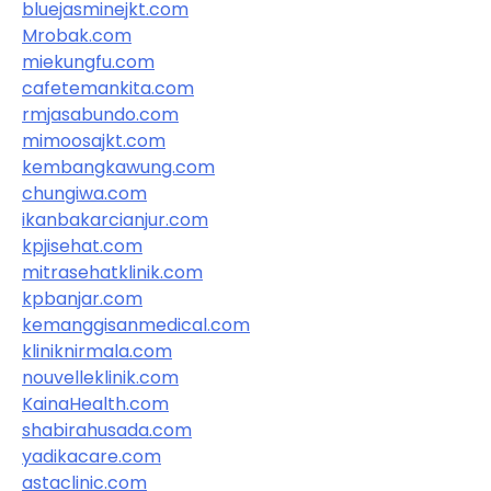
bluejasminejkt.com
Mrobak.com
miekungfu.com
cafetemankita.com
rmjasabundo.com
mimoosajkt.com
kembangkawung.com
chungiwa.com
ikanbakarcianjur.com
kpjisehat.com
mitrasehatklinik.com
kpbanjar.com
kemanggisanmedical.com
kliniknirmala.com
nouvelleklinik.com
KainaHealth.com
shabirahusada.com
yadikacare.com
astaclinic.com