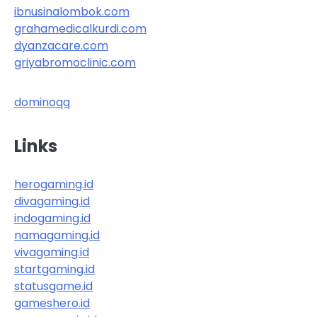
ibnusinalombok.com
grahamedicalkurdi.com
dyanzacare.com
griyabromoclinic.com
dominoqq
Links
herogaming.id
divagaming.id
indogaming.id
namagaming.id
vivagaming.id
startgaming.id
statusgame.id
gameshero.id