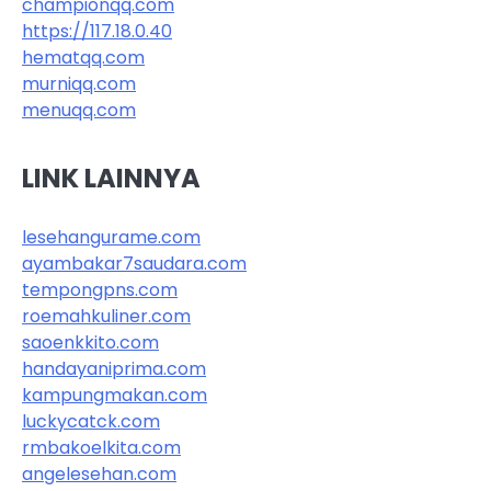
championqq.com
https://117.18.0.40
hematqq.com
murniqq.com
menuqq.com
LINK LAINNYA
lesehangurame.com
ayambakar7saudara.com
tempongpns.com
roemahkuliner.com
saoenkkito.com
handayaniprima.com
kampungmakan.com
luckycatck.com
rmbakoelkita.com
angelesehan.com