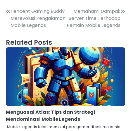
Post
Tencent Gaming Buddy:
Memahami Dampak
Merevolusi Pengalaman
Server Time Terhadap
navigation
Mobile Legends
Pemain Mobile Legends
Related Posts
Menguasai Atlas: Tips dan Strategi
Mendominasi Mobile Legends
Mobile Legends telah memikat para gamer di seluruh dunia