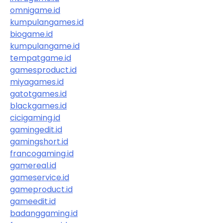
omnigame.id
kumpulangames.id
biogame.id
kumpulangame.id
tempatgame.id
gamesproduct.id
miyagames.id
gatotgames.id
blackgames.id
cicigaming.id
gamingedit.id
gamingshort.id
francogaming.id
gamereal.id
gameservice.id
gameproduct.id
gameedit.id
badanggaming.id