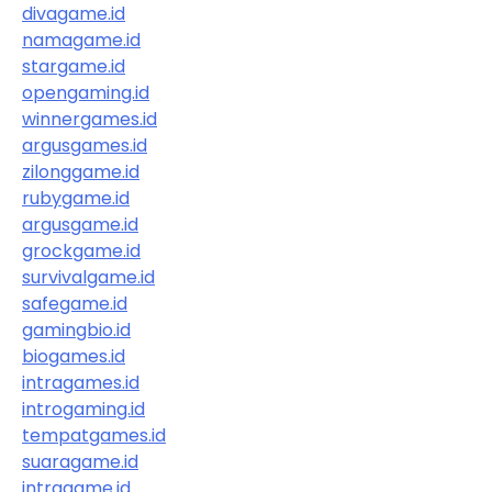
divagame.id
namagame.id
stargame.id
opengaming.id
winnergames.id
argusgames.id
zilonggame.id
rubygame.id
argusgame.id
grockgame.id
survivalgame.id
safegame.id
gamingbio.id
biogames.id
intragames.id
introgaming.id
tempatgames.id
suaragame.id
intragame.id