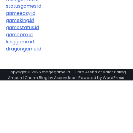
statusgames.id
gameeasy.id
gameking.id
gamestatus.id
gamepro.id
kinggame.id
dragongame.id
Copyright © 2026
magegame.id – Cara Arena of Valor Paling
Ampuh
| Charm Blog by
Ascendoor
| Powered by
WordPress
.