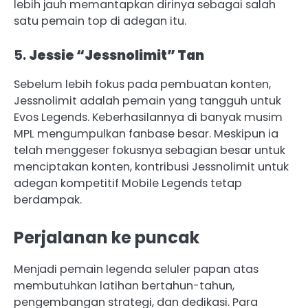
lebih jauh memantapkan dirinya sebagai salah
satu pemain top di adegan itu.
5.
Jessie “Jessnolimit” Tan
Sebelum lebih fokus pada pembuatan konten,
Jessnolimit adalah pemain yang tangguh untuk
Evos Legends. Keberhasilannya di banyak musim
MPL mengumpulkan fanbase besar. Meskipun ia
telah menggeser fokusnya sebagian besar untuk
menciptakan konten, kontribusi Jessnolimit untuk
adegan kompetitif Mobile Legends tetap
berdampak.
Perjalanan ke puncak
Menjadi pemain legenda seluler papan atas
membutuhkan latihan bertahun-tahun,
pengembangan strategi, dan dedikasi. Para