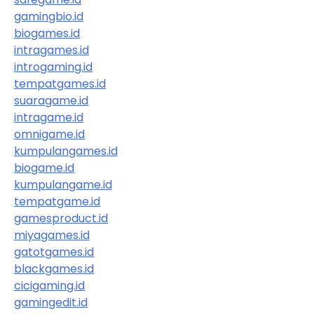
gamingbio.id
biogames.id
intragames.id
introgaming.id
tempatgames.id
suaragame.id
intragame.id
omnigame.id
kumpulangames.id
biogame.id
kumpulangame.id
tempatgame.id
gamesproduct.id
miyagames.id
gatotgames.id
blackgames.id
cicigaming.id
gamingedit.id