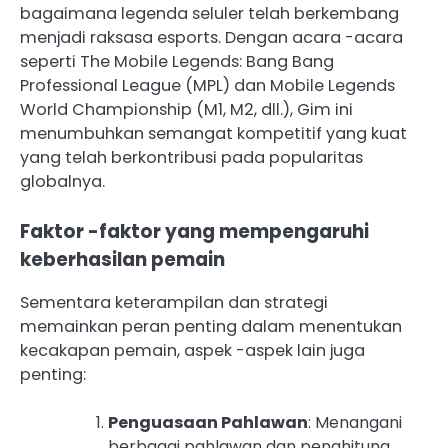
bagaimana legenda seluler telah berkembang
menjadi raksasa esports. Dengan acara -acara
seperti The Mobile Legends: Bang Bang
Professional League (MPL) dan Mobile Legends
World Championship (M1, M2, dll.), Gim ini
menumbuhkan semangat kompetitif yang kuat
yang telah berkontribusi pada popularitas
globalnya.
Faktor -faktor yang mempengaruhi
keberhasilan pemain
Sementara keterampilan dan strategi
memainkan peran penting dalam menentukan
kecakapan pemain, aspek -aspek lain juga
penting:
Penguasaan Pahlawan
: Menangani
berbagai pahlawan dan penghitung