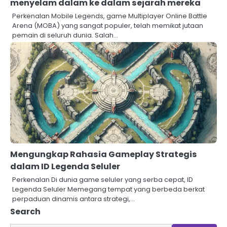
menyelam dalam ke dalam sejarah mereka
Perkenalan Mobile Legends, game Multiplayer Online Battle
Arena (MOBA) yang sangat populer, telah memikat jutaan
pemain di seluruh dunia. Salah…
Mengungkap Rahasia Gameplay Strategis
dalam ID Legenda Seluler
Perkenalan Di dunia game seluler yang serba cepat, ID
Legenda Seluler Memegang tempat yang berbeda berkat
perpaduan dinamis antara strategi,…
Search