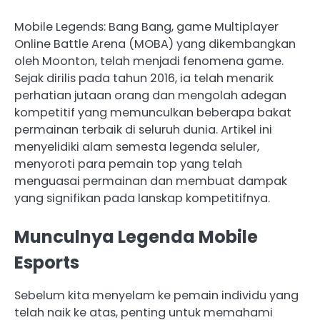
Mobile Legends: Bang Bang, game Multiplayer
Online Battle Arena (MOBA) yang dikembangkan
oleh Moonton, telah menjadi fenomena game.
Sejak dirilis pada tahun 2016, ia telah menarik
perhatian jutaan orang dan mengolah adegan
kompetitif yang memunculkan beberapa bakat
permainan terbaik di seluruh dunia. Artikel ini
menyelidiki alam semesta legenda seluler,
menyoroti para pemain top yang telah
menguasai permainan dan membuat dampak
yang signifikan pada lanskap kompetitifnya.
Munculnya Legenda Mobile
Esports
Sebelum kita menyelam ke pemain individu yang
telah naik ke atas, penting untuk memahami