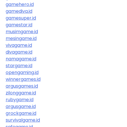
gamehero.id
gamediva.id
gamesuper.id
gamestar.id
musimgame.id
mesingame.id
vivagame.id
divagame.id
namagame.id
stargame.id
opengaming.id
winnergames.id
argusgames.id
zilonggame.id
rubygame.id
argusgame.id
grockgame.id
survivalgame.id
safegame.id