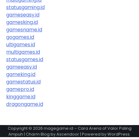
statusgaming.id
gameseasy.id
gamesking.id
gamesname.id
gogames.id
ultigames.id
multigames.id
statusgames.id
gameeasy.id
gameking.id
gamestatus.id
gamepro.id
kinggame.id
dragongame.id
Copyright © 2026
magegame.id – Cara Arena of Valor Paling
Ampuh
| Charm Blog by
Ascendoor
| Powered by
WordPress
.