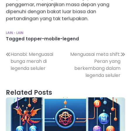
penggemar, menjanjikan masa depan yang
dipenuhi dengan bakat luar biasa dan
pertandingan yang tak terlupakan.
LAIN - LAIN
Tagged
topper-mobile-legend
Post
Hanabi: Menguasai
Menguasai meta shift:
bunga merah di
Peran yang
navigation
legenda seluler
berkembang dalam
legenda seluler
Related Posts