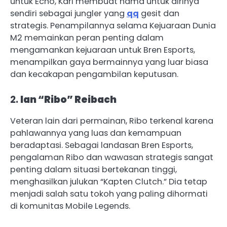
untuk Echo, Karl membuat nama untuk dirinya
sendiri sebagai jungler yang
qq
gesit dan
strategis. Penampilannya selama Kejuaraan Dunia
M2 memainkan peran penting dalam
mengamankan kejuaraan untuk Bren Esports,
menampilkan gaya bermainnya yang luar biasa
dan kecakapan pengambilan keputusan.
2.
Ian “Ribo” Reibach
Veteran lain dari permainan, Ribo terkenal karena
pahlawannya yang luas dan kemampuan
beradaptasi. Sebagai landasan Bren Esports,
pengalaman Ribo dan wawasan strategis sangat
penting dalam situasi bertekanan tinggi,
menghasilkan julukan “Kapten Clutch.” Dia tetap
menjadi salah satu tokoh yang paling dihormati
di komunitas Mobile Legends.