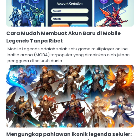
Cara Mudah Membuat Akun Baru di Mobile
Legends Tanpa Ribet
Mobile Legends adalah salah satu game multiplayer online
battle arena (MOBA) terpopuler yang dimainkan oleh jutaan
pengguna di seluruh dunia.…
Mengungkap pahlawan ikonik legenda seluler: