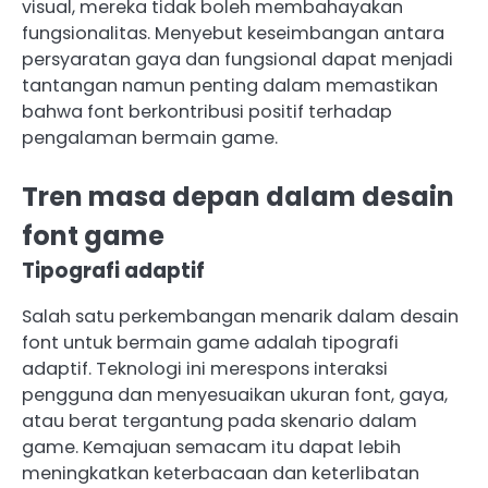
visual, mereka tidak boleh membahayakan
fungsionalitas. Menyebut keseimbangan antara
persyaratan gaya dan fungsional dapat menjadi
tantangan namun penting dalam memastikan
bahwa font berkontribusi positif terhadap
pengalaman bermain game.
Tren masa depan dalam desain
font game
Tipografi adaptif
Salah satu perkembangan menarik dalam desain
font untuk bermain game adalah tipografi
adaptif. Teknologi ini merespons interaksi
pengguna dan menyesuaikan ukuran font, gaya,
atau berat tergantung pada skenario dalam
game. Kemajuan semacam itu dapat lebih
meningkatkan keterbacaan dan keterlibatan