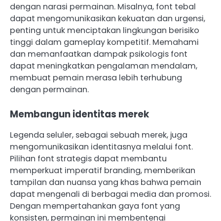
dengan narasi permainan. Misalnya, font tebal
dapat mengomunikasikan kekuatan dan urgensi,
penting untuk menciptakan lingkungan berisiko
tinggi dalam gameplay kompetitif. Memahami
dan memanfaatkan dampak psikologis font
dapat meningkatkan pengalaman mendalam,
membuat pemain merasa lebih terhubung
dengan permainan.
Membangun identitas merek
Legenda seluler, sebagai sebuah merek, juga
mengomunikasikan identitasnya melalui font.
Pilihan font strategis dapat membantu
memperkuat imperatif branding, memberikan
tampilan dan nuansa yang khas bahwa pemain
dapat mengenali di berbagai media dan promosi.
Dengan mempertahankan gaya font yang
konsisten, permainan ini membentengi