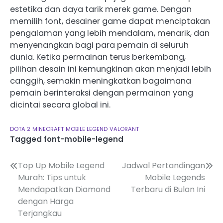
estetika dan daya tarik merek game. Dengan
memilih font, desainer game dapat menciptakan
pengalaman yang lebih mendalam, menarik, dan
menyenangkan bagi para pemain di seluruh
dunia. Ketika permainan terus berkembang,
pilihan desain ini kemungkinan akan menjadi lebih
canggih, semakin meningkatkan bagaimana
pemain berinteraksi dengan permainan yang
dicintai secara global ini.
DOTA 2
MINECRAFT
MOBILE LEGEND
VALORANT
Tagged
font-mobile-legend
Post
Top Up Mobile Legend
Jadwal Pertandingan
Murah: Tips untuk
Mobile Legends
navigation
Mendapatkan Diamond
Terbaru di Bulan Ini
dengan Harga
Terjangkau