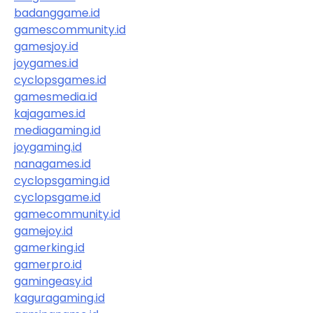
badanggame.id
gamescommunity.id
gamesjoy.id
joygames.id
cyclopsgames.id
gamesmedia.id
kajagames.id
mediagaming.id
joygaming.id
nanagames.id
cyclopsgaming.id
cyclopsgame.id
gamecommunity.id
gamejoy.id
gamerking.id
gamerpro.id
gamingeasy.id
kaguragaming.id