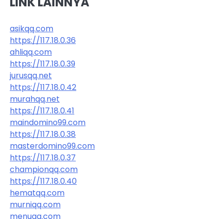
LINK LAINNYA
asikqq.com
https://117.18.0.36
ahliqq.com
https://117.18.0.39
jurusqq.net
https://117.18.0.42
murahqq.net
https://117.18.0.41
maindomino99.com
https://117.18.0.38
masterdomino99.com
https://117.18.0.37
championqq.com
https://117.18.0.40
hematqq.com
murniqq.com
menuqq.com