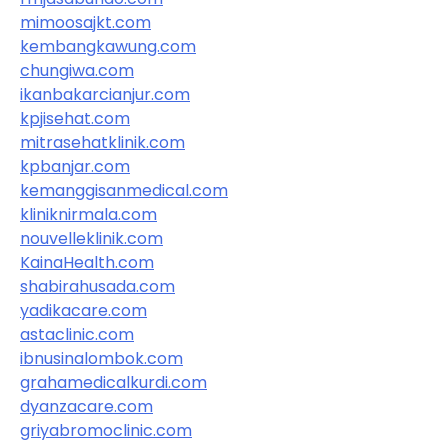
mimoosajkt.com
kembangkawung.com
chungiwa.com
ikanbakarcianjur.com
kpjisehat.com
mitrasehatklinik.com
kpbanjar.com
kemanggisanmedical.com
kliniknirmala.com
nouvelleklinik.com
KainaHealth.com
shabirahusada.com
yadikacare.com
astaclinic.com
ibnusinalombok.com
grahamedicalkurdi.com
dyanzacare.com
griyabromoclinic.com