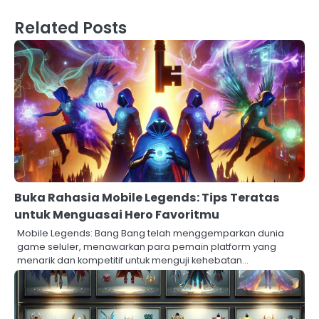
Related Posts
Buka Rahasia Mobile Legends: Tips Teratas
untuk Menguasai Hero Favoritmu
Mobile Legends: Bang Bang telah menggemparkan dunia
game seluler, menawarkan para pemain platform yang
menarik dan kompetitif untuk menguji kehebatan…