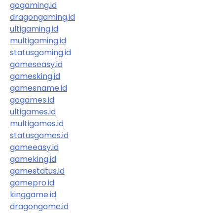
gogaming.id
dragongaming.id
ultigaming.id
multigaming.id
statusgaming.id
gameseasy.id
gamesking.id
gamesname.id
gogames.id
ultigames.id
multigames.id
statusgames.id
gameeasy.id
gameking.id
gamestatus.id
gamepro.id
kinggame.id
dragongame.id