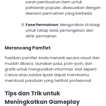
saran pembuatan item untuk
pahlawan populer, disesuaikan dengan
skenario permainan yang berbeda.
Fase Permainan
: Menguraikan strategi
untuk tahap awal, pertengahan, dan
akhir permainan.
Merancang Pamflet
Pastikan pamflet Anda menarik secara visual dan
mudah dibaca. Gunakan judul, poin-poin, dan
grafik untuk menguraikan informasi. Alat seperti
Canva atau Adobe Spark dapat membantu
membuat panduan yang terlihat profesional.
Tips dan Trik untuk
Meningkatkan Gameplay