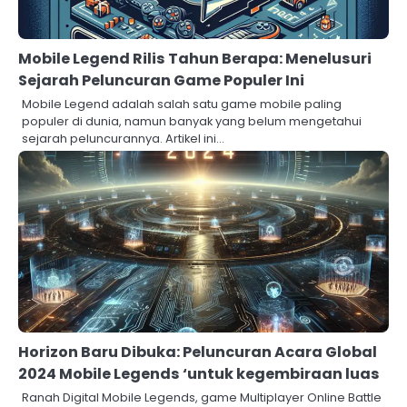
Mobile Legend Rilis Tahun Berapa: Menelusuri
Sejarah Peluncuran Game Populer Ini
Mobile Legend adalah salah satu game mobile paling
populer di dunia, namun banyak yang belum mengetahui
sejarah peluncurannya. Artikel ini…
Horizon Baru Dibuka: Peluncuran Acara Global
2024 Mobile Legends ‘untuk kegembiraan luas
Ranah Digital Mobile Legends, game Multiplayer Online Battle