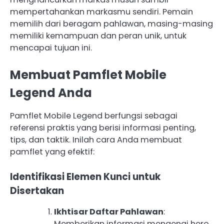
mempertahankan markasmu sendiri. Pemain
memilih dari beragam pahlawan, masing-masing
memiliki kemampuan dan peran unik, untuk
mencapai tujuan ini.
Membuat Pamflet Mobile
Legend Anda
Pamflet Mobile Legend berfungsi sebagai
referensi praktis yang berisi informasi penting,
tips, dan taktik. Inilah cara Anda membuat
pamflet yang efektif:
Identifikasi Elemen Kunci untuk
Disertakan
Ikhtisar Daftar Pahlawan
:
Memberikan informasi mengenai hero