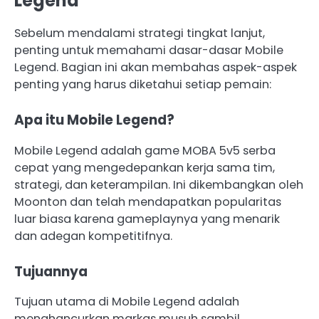
Legend
Sebelum mendalami strategi tingkat lanjut,
penting untuk memahami dasar-dasar Mobile
Legend. Bagian ini akan membahas aspek-aspek
penting yang harus diketahui setiap pemain:
Apa itu Mobile Legend?
Mobile Legend adalah game MOBA 5v5 serba
cepat yang mengedepankan kerja sama tim,
strategi, dan keterampilan. Ini dikembangkan oleh
Moonton dan telah mendapatkan popularitas
luar biasa karena gameplaynya yang menarik
dan adegan kompetitifnya.
Tujuannya
Tujuan utama di Mobile Legend adalah
menghancurkan markas musuh sambil