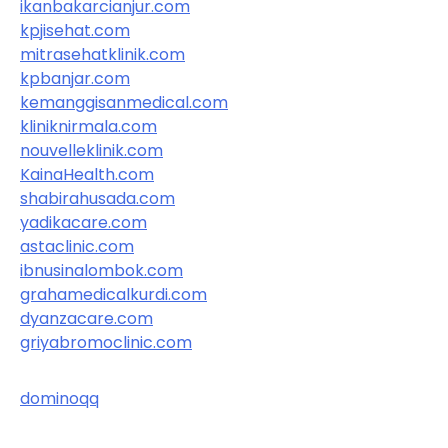
ikanbakarcianjur.com
kpjisehat.com
mitrasehatklinik.com
kpbanjar.com
kemanggisanmedical.com
kliniknirmala.com
nouvelleklinik.com
KainaHealth.com
shabirahusada.com
yadikacare.com
astaclinic.com
ibnusinalombok.com
grahamedicalkurdi.com
dyanzacare.com
griyabromoclinic.com
dominoqq