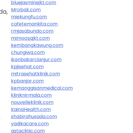
bluejasminejkt.com
Mrobak.com
da,
miekungfu.com
cafetemankita.com
rmjasabundo.com
mimoosajkt.com
kembangkawung.com
chungiwa.com
ikanbakarcianjur.com
kpjisehat.com
mitrasehatklinik.com
kpbanjar.com
kemanggisanmedical.com
kliniknirmala.com
nouvelleklinik.com
KainaHealth.com
.
shabirahusada.com
yadikacare.com
astaclinic.com