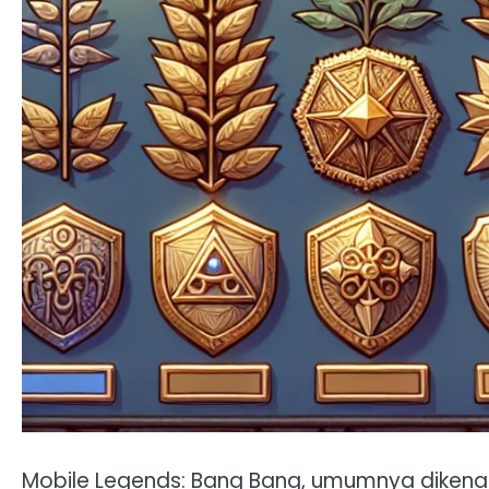
Mobile Legends: Bang Bang, umumnya dikenal