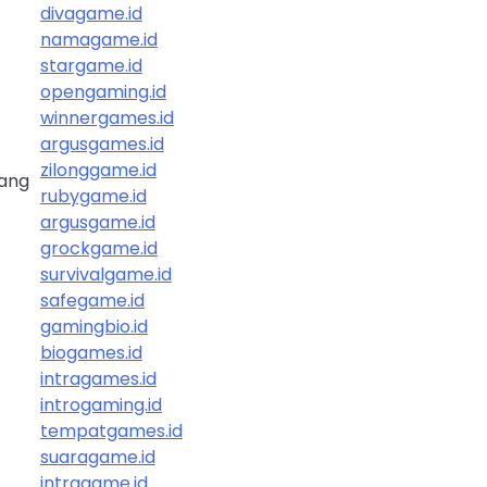
divagame.id
namagame.id
stargame.id
opengaming.id
winnergames.id
argusgames.id
zilonggame.id
ang
rubygame.id
argusgame.id
grockgame.id
survivalgame.id
safegame.id
gamingbio.id
biogames.id
intragames.id
introgaming.id
tempatgames.id
suaragame.id
intragame.id