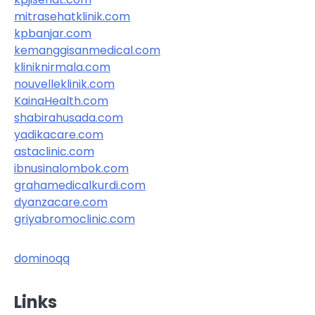
mitrasehatklinik.com
kpbanjar.com
kemanggisanmedical.com
kliniknirmala.com
nouvelleklinik.com
KainaHealth.com
shabirahusada.com
yadikacare.com
astaclinic.com
ibnusinalombok.com
grahamedicalkurdi.com
dyanzacare.com
griyabromoclinic.com
dominoqq
Links