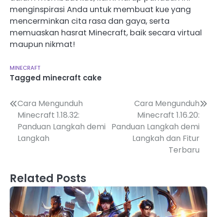
menginspirasi Anda untuk membuat kue yang
mencerminkan cita rasa dan gaya, serta
memuaskan hasrat Minecraft, baik secara virtual
maupun nikmat!
MINECRAFT
Tagged
minecraft cake
Post
Cara Mengunduh
Cara Mengunduh
Minecraft 1.18.32:
Minecraft 1.16.20:
navigation
Panduan Langkah demi
Panduan Langkah demi
Langkah
Langkah dan Fitur
Terbaru
Related Posts