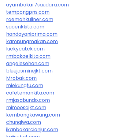
ayambakar7saudara.com
tempongpns.com
roemahkuliner.com
saoenkkito.com
handayaniprima.com
kampungmakan.com
luckycatck.com
rmbakoelkita.com
angelesehan.com
bluejasminejkt.com
Mrobak.com
miekungfu.com
cafetemankita.com
rmjasabundo.com
mimoosajkt.com
kembangkawung.com
chungiwa.com
ikanbakarcianjur.com
kpjisehat.com