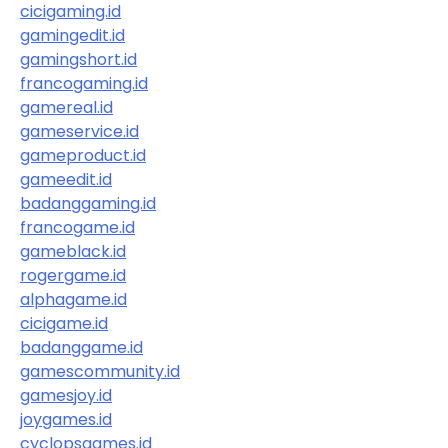
cicigaming.id
gamingedit.id
gamingshort.id
francogaming.id
gamereal.id
gameservice.id
gameproduct.id
gameedit.id
badanggaming.id
francogame.id
gameblack.id
rogergame.id
alphagame.id
cicigame.id
badanggame.id
gamescommunity.id
gamesjoy.id
joygames.id
cyclopsgames.id