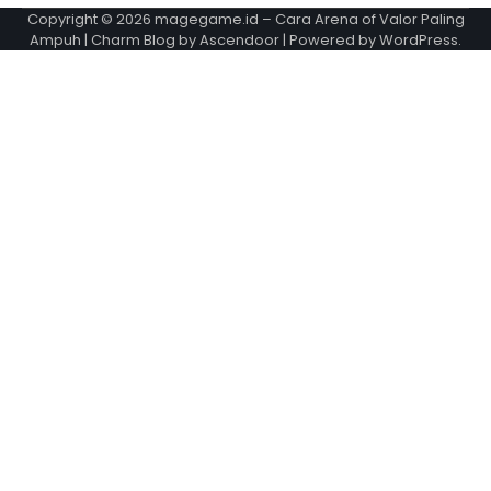
Copyright © 2026
magegame.id – Cara Arena of Valor Paling
Ampuh
| Charm Blog by
Ascendoor
| Powered by
WordPress
.