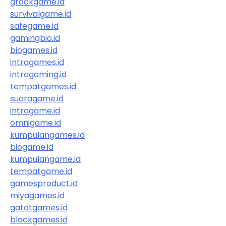
grockgame.id
survivalgame.id
safegame.id
gamingbio.id
biogames.id
intragames.id
introgaming.id
tempatgames.id
suaragame.id
intragame.id
omnigame.id
kumpulangames.id
biogame.id
kumpulangame.id
tempatgame.id
gamesproduct.id
miyagames.id
gatotgames.id
blackgames.id