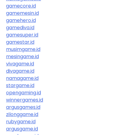
gamecore.id
gamemesin.id
gamehero.id
gamediva.id
gamesuper.id
gamestar.id
musimgame.id
mesingame.id
vivagame.id
divagame.id
namagame.id
stargame.id
opengaming.id
winnergames.id
argusgames.id
zilonggame.id
rubygame.id
argusgame.id