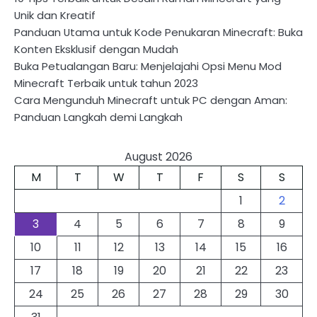
Unik dan Kreatif
Panduan Utama untuk Kode Penukaran Minecraft: Buka
Konten Eksklusif dengan Mudah
Buka Petualangan Baru: Menjelajahi Opsi Menu Mod
Minecraft Terbaik untuk tahun 2023
Cara Mengunduh Minecraft untuk PC dengan Aman:
Panduan Langkah demi Langkah
August 2026
M
T
W
T
F
S
S
1
2
3
4
5
6
7
8
9
10
11
12
13
14
15
16
17
18
19
20
21
22
23
24
25
26
27
28
29
30