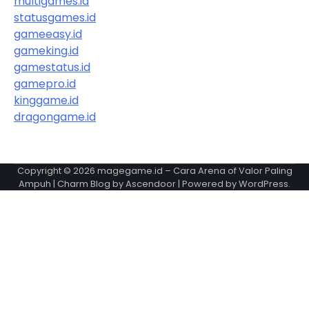
multigames.id
statusgames.id
gameeasy.id
gameking.id
gamestatus.id
gamepro.id
kinggame.id
dragongame.id
Copyright © 2026
magegame.id – Cara Arena of Valor Paling
Ampuh
| Charm Blog by
Ascendoor
| Powered by
WordPress
.