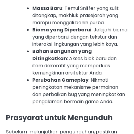
Massa Baru
: Temui Sniffer yang sulit
ditangkap, makhluk prasejarah yang
mampu menggali benih purba.
Bioma yang Diperbarui
: Jelajahi bioma
yang diperbarui dengan tekstur dan
interaksi lingkungan yang lebih kaya.
Bahan Bangunan yang
Ditingkatkan
: Akses blok baru dan
item dekoratif yang memperluas
kemungkinan arsitektur Anda.
Perubahan Gameplay
: Nikmati
peningkatan mekanisme permainan
dan perbaikan bug yang meningkatkan
pengalaman bermain game Anda.
Prasyarat untuk Mengunduh
Sebelum melanjutkan pengunduhan, pastikan