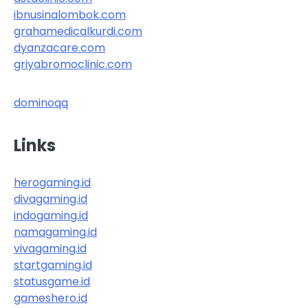
ibnusinalombok.com
grahamedicalkurdi.com
dyanzacare.com
griyabromoclinic.com
dominoqq
Links
herogaming.id
divagaming.id
indogaming.id
namagaming.id
vivagaming.id
startgaming.id
statusgame.id
gameshero.id