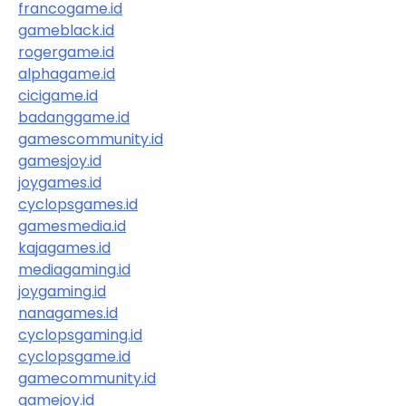
francogame.id
gameblack.id
rogergame.id
alphagame.id
cicigame.id
badanggame.id
gamescommunity.id
gamesjoy.id
joygames.id
cyclopsgames.id
gamesmedia.id
kajagames.id
mediagaming.id
joygaming.id
nanagames.id
cyclopsgaming.id
cyclopsgame.id
gamecommunity.id
gamejoy.id