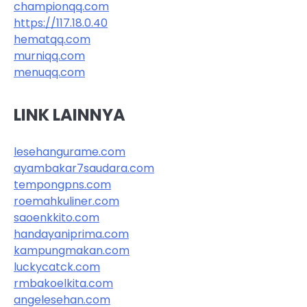
championqq.com
https://117.18.0.40
hematqq.com
murniqq.com
menuqq.com
LINK LAINNYA
lesehangurame.com
ayambakar7saudara.com
tempongpns.com
roemahkuliner.com
saoenkkito.com
handayaniprima.com
kampungmakan.com
luckycatck.com
rmbakoelkita.com
angelesehan.com