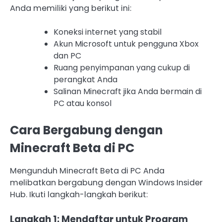
Anda memiliki yang berikut ini:
Koneksi internet yang stabil
Akun Microsoft untuk pengguna Xbox
dan PC
Ruang penyimpanan yang cukup di
perangkat Anda
Salinan Minecraft jika Anda bermain di
PC atau konsol
Cara Bergabung dengan
Minecraft Beta di PC
Mengunduh Minecraft Beta di PC Anda
melibatkan bergabung dengan Windows Insider
Hub. Ikuti langkah-langkah berikut:
Langkah 1: Mendaftar untuk Program