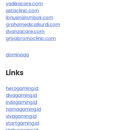
yadikacare.com
astaclinic.com
ibnusinalombok.com
grahamedicalkurdi.com
dyanzacare.com
griyabromoclinic.com
dominoqq
Links
herogaming.id
divagaming.id
indogaming.id
namagaming.id
vivagaming.id
startgaming.id