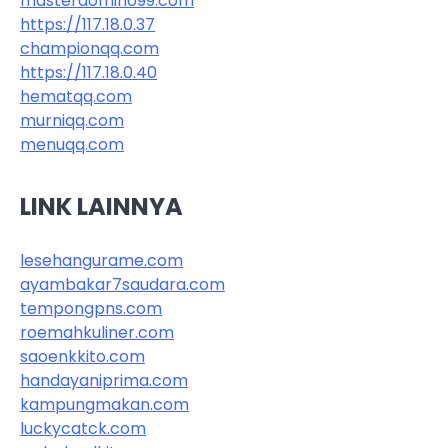
masterdomino99.com
https://117.18.0.37
championqq.com
https://117.18.0.40
hematqq.com
murniqq.com
menuqq.com
LINK LAINNYA
lesehangurame.com
ayambakar7saudara.com
tempongpns.com
roemahkuliner.com
saoenkkito.com
handayaniprima.com
kampungmakan.com
luckycatck.com