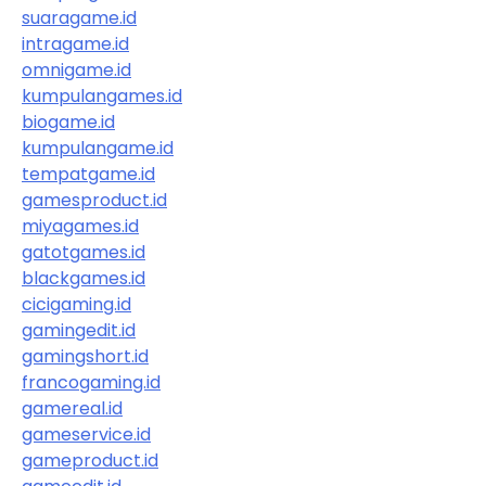
suaragame.id
intragame.id
omnigame.id
kumpulangames.id
biogame.id
kumpulangame.id
tempatgame.id
gamesproduct.id
miyagames.id
gatotgames.id
blackgames.id
cicigaming.id
gamingedit.id
gamingshort.id
francogaming.id
gamereal.id
gameservice.id
gameproduct.id