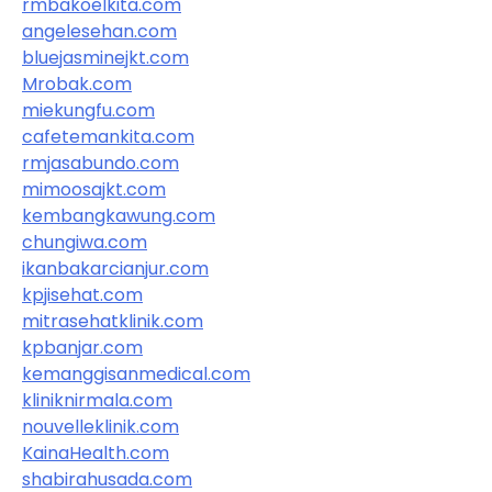
rmbakoelkita.com
angelesehan.com
bluejasminejkt.com
Mrobak.com
miekungfu.com
cafetemankita.com
rmjasabundo.com
mimoosajkt.com
kembangkawung.com
chungiwa.com
ikanbakarcianjur.com
kpjisehat.com
mitrasehatklinik.com
kpbanjar.com
kemanggisanmedical.com
kliniknirmala.com
nouvelleklinik.com
KainaHealth.com
shabirahusada.com