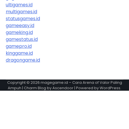
ultigames.id
multigames.id
statusgames.id
gameeasy.id
gameking.id
gamestatus.id
gamepro.id
kinggame.id
dragongame.id
Copyright © 2026
magegame.id – Cara Arena of Valor Paling
Ampuh
| Charm Blog by
Ascendoor
| Powered by
WordPress
.