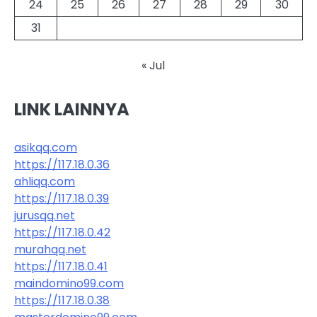
24
25
26
27
28
29
30
31
« Jul
LINK LAINNYA
asikqq.com
https://117.18.0.36
ahliqq.com
https://117.18.0.39
jurusqq.net
https://117.18.0.42
murahqq.net
https://117.18.0.41
maindomino99.com
https://117.18.0.38