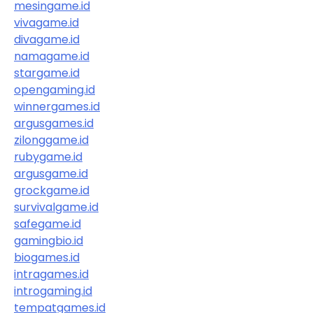
mesingame.id
vivagame.id
divagame.id
namagame.id
stargame.id
opengaming.id
winnergames.id
argusgames.id
zilonggame.id
rubygame.id
argusgame.id
grockgame.id
survivalgame.id
safegame.id
gamingbio.id
biogames.id
intragames.id
introgaming.id
tempatgames.id