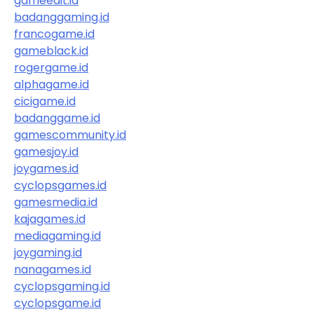
gameedit.id
badanggaming.id
francogame.id
gameblack.id
rogergame.id
alphagame.id
cicigame.id
badanggame.id
gamescommunity.id
gamesjoy.id
joygames.id
cyclopsgames.id
gamesmedia.id
kajagames.id
mediagaming.id
joygaming.id
nanagames.id
cyclopsgaming.id
cyclopsgame.id