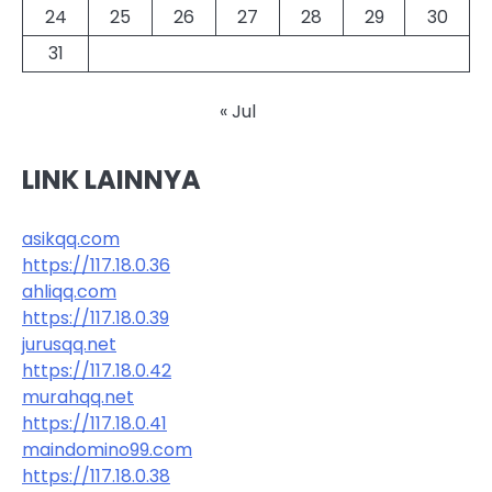
24
25
26
27
28
29
30
31
« Jul
LINK LAINNYA
asikqq.com
https://117.18.0.36
ahliqq.com
https://117.18.0.39
jurusqq.net
https://117.18.0.42
murahqq.net
https://117.18.0.41
maindomino99.com
https://117.18.0.38