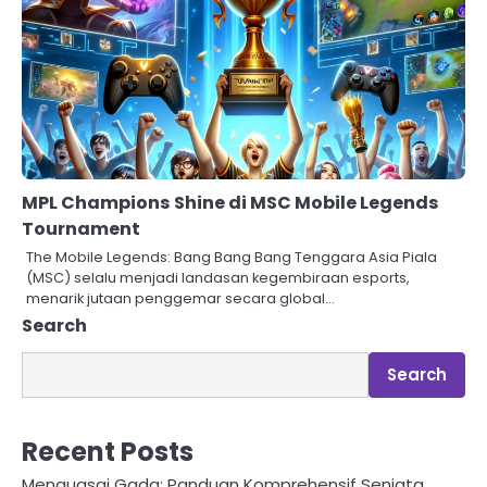
MPL Champions Shine di MSC Mobile Legends
Tournament
The Mobile Legends: Bang Bang Bang Tenggara Asia Piala
(MSC) selalu menjadi landasan kegembiraan esports,
menarik jutaan penggemar secara global…
Search
Search
Recent Posts
Menguasai Gada: Panduan Komprehensif Senjata