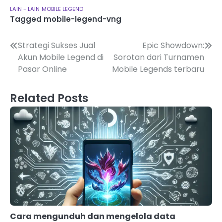
LAIN - LAIN
MOBILE LEGEND
Tagged
mobile-legend-vng
Post
Strategi Sukses Jual
Epic Showdown:
Akun Mobile Legend di
Sorotan dari Turnamen
navigation
Pasar Online
Mobile Legends terbaru
Related Posts
Cara mengunduh dan mengelola data