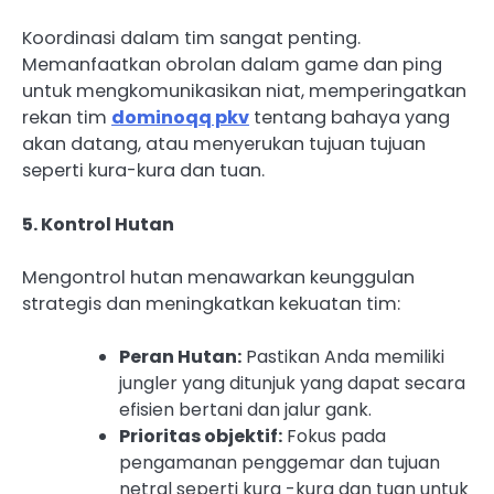
Koordinasi dalam tim sangat penting.
Memanfaatkan obrolan dalam game dan ping
untuk mengkomunikasikan niat, memperingatkan
rekan tim
dominoqq pkv
tentang bahaya yang
akan datang, atau menyerukan tujuan tujuan
seperti kura-kura dan tuan.
5. Kontrol Hutan
Mengontrol hutan menawarkan keunggulan
strategis dan meningkatkan kekuatan tim:
Peran Hutan:
Pastikan Anda memiliki
jungler yang ditunjuk yang dapat secara
efisien bertani dan jalur gank.
Prioritas objektif:
Fokus pada
pengamanan penggemar dan tujuan
netral seperti kura -kura dan tuan untuk