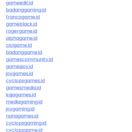
gameedit.id
badanggaming.id
francogame.id
gameblack.id
rogergame.id
alphagame.id
cicigame.id
badanggame.id
gamescommunity.id
gamesjoy.id
joygames.id
cyclopsgames.id
gamesmedia.id
kajagames.id
mediagaming.id
joygaming.id
nanagames.id
cyclopsgaming.id
cyclopsgame.id