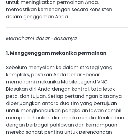
untuk meningkatkan permainan Anda,
memastikan kemenangan secara konsisten
dalam genggaman Anda.
Memahami dasar -dasarnya
1. Menggenggam mekanika permainan
Sebelum menyelam ke dalam strategi yang
kompleks, pastikan Anda benar -benar
memahami mekanika Mobile Legend VNG.
Biasakan diri Anda dengan kontrol, tata letak
peta, dan tujuan. Setiap pertandingan biasanya
diperjuangkan antara dua tim yang bertujuan
untuk menghancurkan pangkalan lawan sambil
mempertahankan diri mereka sendiri. Keakraban
dengan berbagai pahlawan dan kemampuan
mereka sangat penting untuk perencanaan