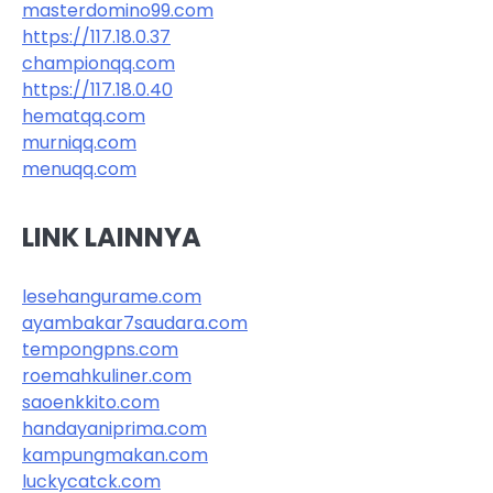
masterdomino99.com
https://117.18.0.37
championqq.com
https://117.18.0.40
hematqq.com
murniqq.com
menuqq.com
LINK LAINNYA
lesehangurame.com
ayambakar7saudara.com
tempongpns.com
roemahkuliner.com
saoenkkito.com
handayaniprima.com
kampungmakan.com
luckycatck.com