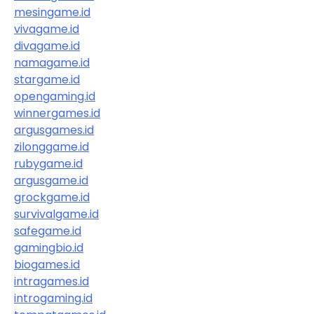
mesingame.id
vivagame.id
divagame.id
namagame.id
stargame.id
opengaming.id
winnergames.id
argusgames.id
zilonggame.id
rubygame.id
argusgame.id
grockgame.id
survivalgame.id
safegame.id
gamingbio.id
biogames.id
intragames.id
introgaming.id