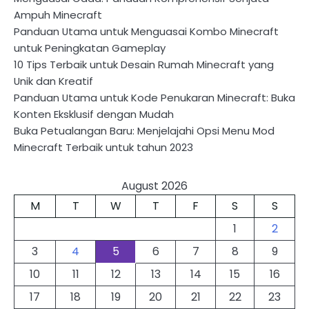
Ampuh Minecraft
Panduan Utama untuk Menguasai Kombo Minecraft
untuk Peningkatan Gameplay
10 Tips Terbaik untuk Desain Rumah Minecraft yang
Unik dan Kreatif
Panduan Utama untuk Kode Penukaran Minecraft: Buka
Konten Eksklusif dengan Mudah
Buka Petualangan Baru: Menjelajahi Opsi Menu Mod
Minecraft Terbaik untuk tahun 2023
August 2026
M
T
W
T
F
S
S
1
2
3
4
5
6
7
8
9
10
11
12
13
14
15
16
17
18
19
20
21
22
23