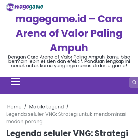
Skip
to
magegame.id – Cara
content
Arena of Valor Paling
Ampuh
Dengan Cara Arena of Valor Paling Ampuh, kamu bisa
bermain lebih efisien dan efektif. Panduan lengkap ini
cocok untuk kamu yang ingin serius di dunia game!
Home
Mobile Legend
Legenda seluler VNG: Strategi untuk mendominasi
medan perang
Legenda seluler VNG: Strategi