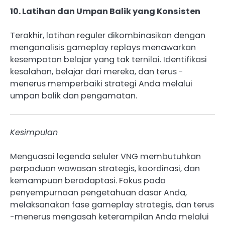
10. Latihan dan Umpan Balik yang Konsisten
Terakhir, latihan reguler dikombinasikan dengan
menganalisis gameplay replays menawarkan
kesempatan belajar yang tak ternilai. Identifikasi
kesalahan, belajar dari mereka, dan terus -
menerus memperbaiki strategi Anda melalui
umpan balik dan pengamatan.
Kesimpulan
Menguasai legenda seluler VNG membutuhkan
perpaduan wawasan strategis, koordinasi, dan
kemampuan beradaptasi. Fokus pada
penyempurnaan pengetahuan dasar Anda,
melaksanakan fase gameplay strategis, dan terus
-menerus mengasah keterampilan Anda melalui