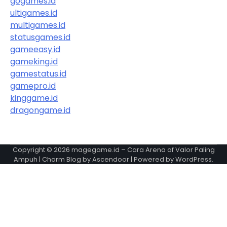
gogames.id
ultigames.id
multigames.id
statusgames.id
gameeasy.id
gameking.id
gamestatus.id
gamepro.id
kinggame.id
dragongame.id
Copyright © 2026
magegame.id – Cara Arena of Valor Paling
Ampuh
| Charm Blog by
Ascendoor
| Powered by
WordPress
.