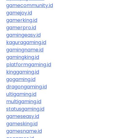
gamecommunity.id
gamejoy.id
gamerking.id
gamerpro.id
gamingeasy.id
kaguragaming.id
gamingname.id
gamingking.id
platformgaming.id
kinggaming.id
gogaming.id
dragongaming.id
ultigaming.id
multigaming.id
statusgaming.id
gameseasy.id
gamesking.id
gamesname.id