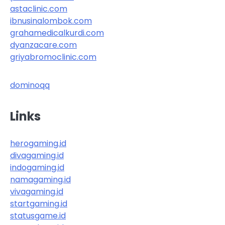
astaclinic.com
ibnusinalombok.com
grahamedicalkurdi.com
dyanzacare.com
griyabromoclinic.com
dominoqq
Links
herogaming.id
divagaming.id
indogaming.id
namagaming.id
vivagaming.id
startgaming.id
statusgame.id