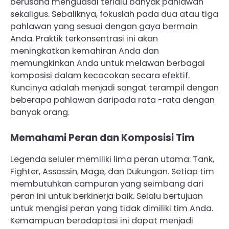
berusaha menguasai terlalu banyak pahlawan
sekaligus. Sebaliknya, fokuslah pada dua atau tiga
pahlawan yang sesuai dengan gaya bermain
Anda. Praktik terkonsentrasi ini akan
meningkatkan kemahiran Anda dan
memungkinkan Anda untuk melawan berbagai
komposisi dalam kecocokan secara efektif.
Kuncinya adalah menjadi sangat terampil dengan
beberapa pahlawan daripada rata -rata dengan
banyak orang.
Memahami Peran dan Komposisi Tim
Legenda seluler memiliki lima peran utama: Tank,
Fighter, Assassin, Mage, dan Dukungan. Setiap tim
membutuhkan campuran yang seimbang dari
peran ini untuk berkinerja baik. Selalu bertujuan
untuk mengisi peran yang tidak dimiliki tim Anda.
Kemampuan beradaptasi ini dapat menjadi