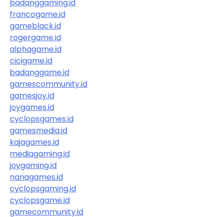
badanggaming.id
francogame.id
gameblack.id
rogergame.id
alphagame.id
cicigame.id
badanggame.id
gamescommunity.id
gamesjoy.id
joygames.id
cyclopsgames.id
gamesmedia.id
kajagames.id
mediagaming.id
joygaming.id
nanagames.id
cyclopsgaming.id
cyclopsgame.id
gamecommunity.id