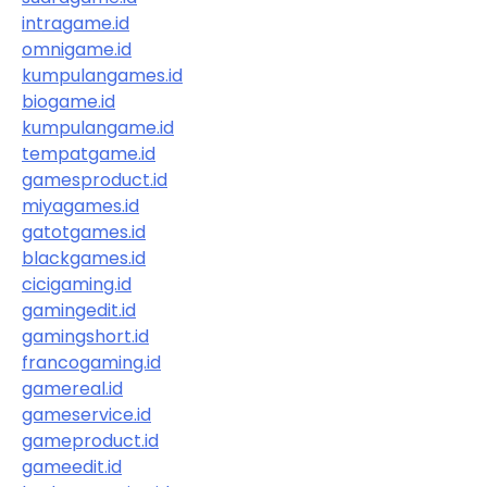
intragame.id
omnigame.id
kumpulangames.id
biogame.id
kumpulangame.id
tempatgame.id
gamesproduct.id
miyagames.id
gatotgames.id
blackgames.id
cicigaming.id
gamingedit.id
gamingshort.id
francogaming.id
gamereal.id
gameservice.id
gameproduct.id
gameedit.id