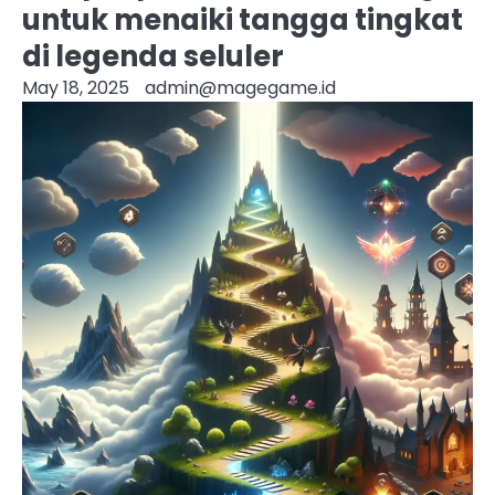
untuk menaiki tangga tingkat
di legenda seluler
May 18, 2025
admin@magegame.id