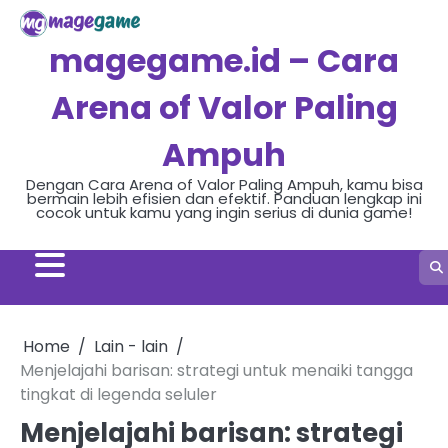
Skip
to
magegame.id – Cara
content
Arena of Valor Paling
Ampuh
Dengan Cara Arena of Valor Paling Ampuh, kamu bisa
bermain lebih efisien dan efektif. Panduan lengkap ini
cocok untuk kamu yang ingin serius di dunia game!
Home
Lain - lain
Menjelajahi barisan: strategi untuk menaiki tangga
tingkat di legenda seluler
Menjelajahi barisan: strategi