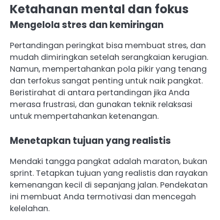
Ketahanan mental dan fokus
Mengelola stres dan kemiringan
Pertandingan peringkat bisa membuat stres, dan
mudah dimiringkan setelah serangkaian kerugian.
Namun, mempertahankan pola pikir yang tenang
dan terfokus sangat penting untuk naik pangkat.
Beristirahat di antara pertandingan jika Anda
merasa frustrasi, dan gunakan teknik relaksasi
untuk mempertahankan ketenangan.
Menetapkan tujuan yang realistis
Mendaki tangga pangkat adalah maraton, bukan
sprint. Tetapkan tujuan yang realistis dan rayakan
kemenangan kecil di sepanjang jalan. Pendekatan
ini membuat Anda termotivasi dan mencegah
kelelahan.