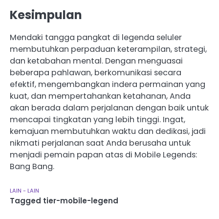
Kesimpulan
Mendaki tangga pangkat di legenda seluler
membutuhkan perpaduan keterampilan, strategi,
dan ketabahan mental. Dengan menguasai
beberapa pahlawan, berkomunikasi secara
efektif, mengembangkan indera permainan yang
kuat, dan mempertahankan ketahanan, Anda
akan berada dalam perjalanan dengan baik untuk
mencapai tingkatan yang lebih tinggi. Ingat,
kemajuan membutuhkan waktu dan dedikasi, jadi
nikmati perjalanan saat Anda berusaha untuk
menjadi pemain papan atas di Mobile Legends:
Bang Bang.
LAIN - LAIN
Tagged
tier-mobile-legend