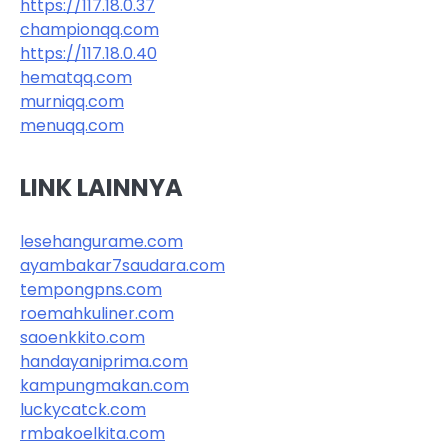
https://117.18.0.37
championqq.com
https://117.18.0.40
hematqq.com
murniqq.com
menuqq.com
LINK LAINNYA
lesehangurame.com
ayambakar7saudara.com
tempongpns.com
roemahkuliner.com
saoenkkito.com
handayaniprima.com
kampungmakan.com
luckycatck.com
rmbakoelkita.com