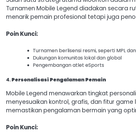
Turnamen Mobile Legend diadakan secara rut
menarik pemain profesional tetapi juga penon
Poin Kunci:
Turnamen berlisensi resmi, seperti MPL dan
Dukungan komunitas lokal dan global
Pengembangan atlet eSports
4.
Personalisasi Pengalaman Pemain
Mobile Legend menawarkan tingkat personali
menyesuaikan kontrol, grafis, dan fitur gam
memastikan pengalaman bermain yang opti
Poin Kunci: