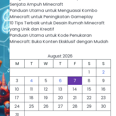
Senjata Ampuh Minecraft
Panduan Utama untuk Menguasai Kombo
Minecraft untuk Peningkatan Gameplay
10 Tips Terbaik untuk Desain Rumah Minecraft
yang Unik dan Kreatif
Panduan Utama untuk Kode Penukaran
Minecraft: Buka Konten Eksklusif dengan Mudah
August 2026
M
T
W
T
F
S
S
1
2
3
4
5
6
7
8
9
10
11
12
13
14
15
16
17
18
19
20
21
22
23
24
25
26
27
28
29
30
31