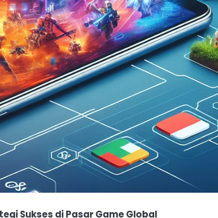
egi Sukses di Pasar Game Global