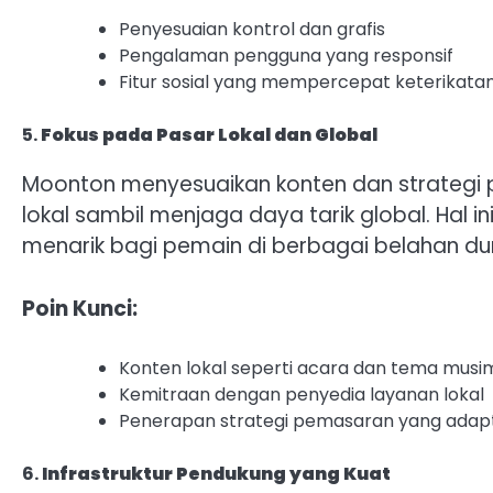
Penyesuaian kontrol dan grafis
Pengalaman pengguna yang responsif
Fitur sosial yang mempercepat keterikata
5.
Fokus pada Pasar Lokal dan Global
Moonton menyesuaikan konten dan strategi 
lokal sambil menjaga daya tarik global. Hal
menarik bagi pemain di berbagai belahan du
Poin Kunci:
Konten lokal seperti acara dan tema mus
Kemitraan dengan penyedia layanan lokal
Penerapan strategi pemasaran yang adapt
6.
Infrastruktur Pendukung yang Kuat