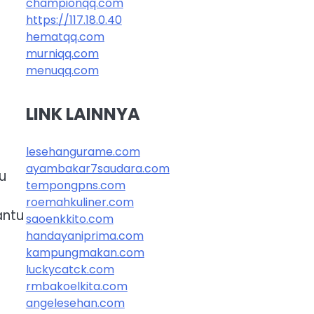
championqq.com
https://117.18.0.40
hematqq.com
murniqq.com
menuqq.com
LINK LAINNYA
lesehangurame.com
ayambakar7saudara.com
u
tempongpns.com
roemahkuliner.com
antu
saoenkkito.com
handayaniprima.com
kampungmakan.com
luckycatck.com
rmbakoelkita.com
angelesehan.com