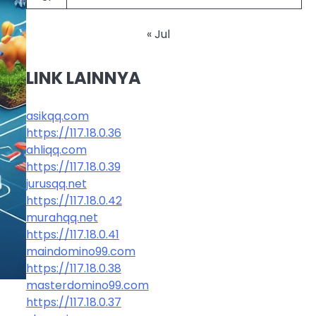
« Jul
LINK LAINNYA
asikqq.com
https://117.18.0.36
ahliqq.com
https://117.18.0.39
jurusqq.net
https://117.18.0.42
murahqq.net
https://117.18.0.41
maindomino99.com
https://117.18.0.38
masterdomino99.com
https://117.18.0.37