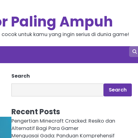
or Paling Ampuh
i cocok untuk kamu yang ingin serius di dunia game!
Search
Search
Recent Posts
Pengertian Minecraft Cracked: Resiko dan
Alternatif Bagi Para Gamer
Menguasai Gada: Panduan Komprehensif