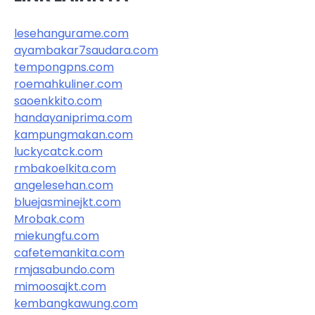
lesehangurame.com
ayambakar7saudara.com
tempongpns.com
roemahkuliner.com
saoenkkito.com
handayaniprima.com
kampungmakan.com
luckycatck.com
rmbakoelkita.com
angelesehan.com
bluejasminejkt.com
Mrobak.com
miekungfu.com
cafetemankita.com
rmjasabundo.com
mimoosajkt.com
kembangkawung.com