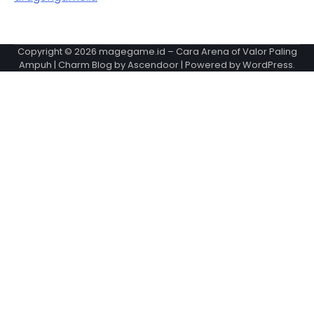
Copyright © 2026
magegame.id – Cara Arena of Valor Paling
Ampuh
| Charm Blog by
Ascendoor
| Powered by
WordPress
.