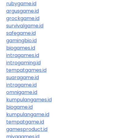
rubygame.id
argusgame.id
grockgame.id
survivalgame.id
safegame.id
gamingbio.id
biogames.id
intragames.id
introgaming.id
tempatgames.id
suaragame.id
intragame.id
omnigame.id
kumpulangames.id
biogame.id
kumpulangame.id
tempatgame.id
gamesproduct.id
miyagames.id