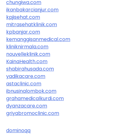
chungiwa.com
ikanbakarcianjur.com
kpjisehat.com
mitrasehatklinik.com
kpbanjar.com
kemanggisanmedical.com
kliniknirmala.com
nouvelleklinik.com
KainaHealth.com
shabirahusada.com
yadikacare.com
astaclinic.com
ibnusinalombok.com
grahamedicalkurdi.com
dyanzacare.com
griyabromoclinic.com
dominoqq