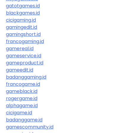
gatotgames.id
blackgames.id
cicigaming.id
gamingedit.id
gamingshort.id
francogaming.id
gamereal.id
gameservice.id
gameproduct.id
gameedit.id
badanggaming.id
francogame.id
gameblack.id
rogergame.id
alphagame.id
cicigame.id
badanggame.id
gamescommunity.id