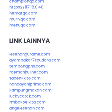
championqq.com
https://117.18.0.40
hematqq.com
murniqq.com
menuqq.com
LINK LAINNYA
lesehangurame.com
ayambakar7saudara.com
tempongpns.com
roemahkuliner.com
saoenkkito.com
handayaniprima.com
kampungmakan.com
luckycatck.com
rmbakoelkita.com
angelesehan.com