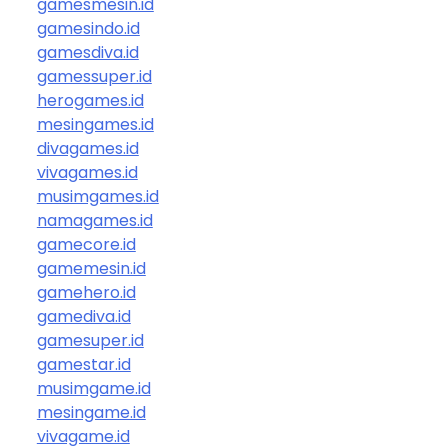
gamesmesin.id
gamesindo.id
gamesdiva.id
gamessuper.id
herogames.id
mesingames.id
divagames.id
vivagames.id
musimgames.id
namagames.id
gamecore.id
gamemesin.id
gamehero.id
gamediva.id
gamesuper.id
gamestar.id
musimgame.id
mesingame.id
vivagame.id