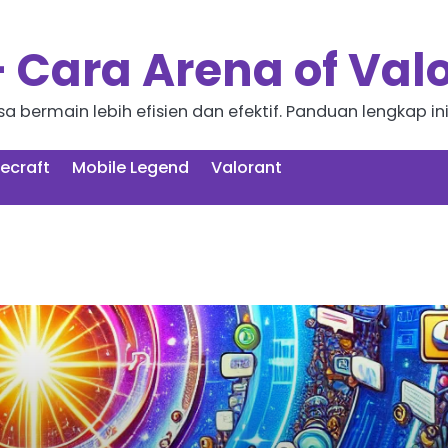
Cara Arena of Val
 bermain lebih efisien dan efektif. Panduan lengkap in
ecraft
Mobile Legend
Valorant