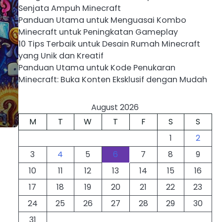
Senjata Ampuh Minecraft
Panduan Utama untuk Menguasai Kombo
Minecraft untuk Peningkatan Gameplay
10 Tips Terbaik untuk Desain Rumah Minecraft
yang Unik dan Kreatif
Panduan Utama untuk Kode Penukaran
Minecraft: Buka Konten Eksklusif dengan Mudah
August 2026
M
T
W
T
F
S
S
1
2
3
4
5
6
7
8
9
10
11
12
13
14
15
16
17
18
19
20
21
22
23
24
25
26
27
28
29
30
31